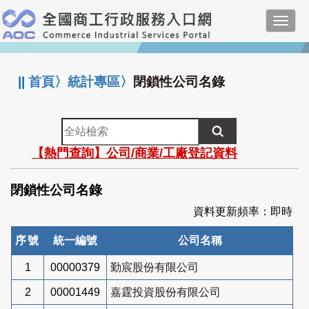
跳
Toggl
到
navig
主
:::
要
內
||
首頁
〉
統計專區
〉
閉鎖性公司名錄
容
全
站
【熱門查詢】公司/商業/工廠登記資料
檢
索
閉鎖性公司名錄
資料更新頻率：即時
序號
統一編號
公司名稱
1
00000379
勤宸股份有限公司
2
00001449
嘉霆投資股份有限公司