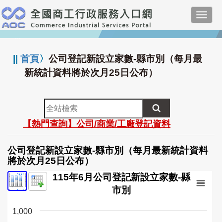
跳
Toggl
到
navig
主
:::
要
內
||
首頁
〉
公司登記新設立家數-縣市別（每月最
容
新統計資料將於次月25日公布）
全
站
【熱門查詢】公司/商業/工廠登記資料
檢
索
公司登記新設立家數-縣市別（每月最新統計資料
將於次月25日公布）