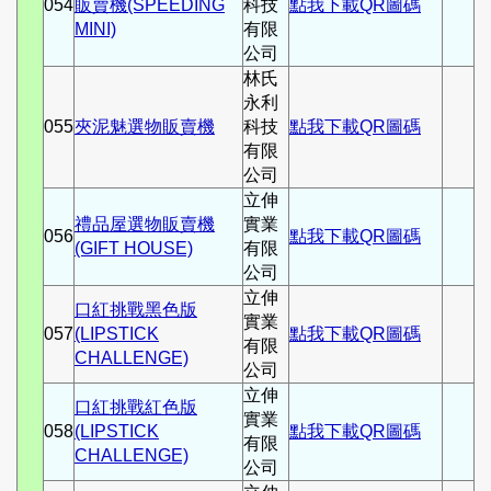
054
販賣機(SPEEDING
科技
點我下載QR圖碼
MINI)
有限
公司
林氏
永利
055
夾泥魅選物販賣機
科技
點我下載QR圖碼
有限
公司
立伸
禮品屋選物販賣機
實業
056
點我下載QR圖碼
(GIFT HOUSE)
有限
公司
立伸
口紅挑戰黑色版
實業
057
(LIPSTICK
點我下載QR圖碼
有限
CHALLENGE)
公司
立伸
口紅挑戰紅色版
實業
058
(LIPSTICK
點我下載QR圖碼
有限
CHALLENGE)
公司