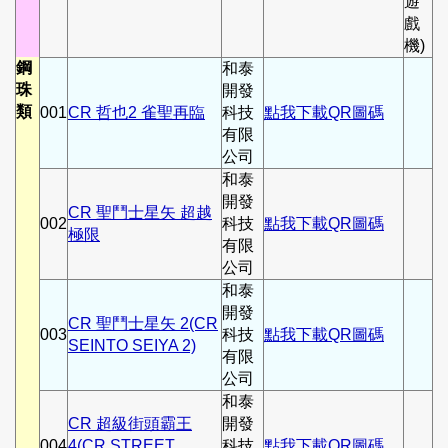
遊
戲
機)
鋼
和泰
珠
開發
類
001
CR 哲也2 雀聖再臨
科技
點我下載QR圖碼
有限
公司
和泰
開發
CR 聖鬥士星矢 超越
002
科技
點我下載QR圖碼
極限
有限
公司
和泰
開發
CR 聖鬥士星矢 2(CR
003
科技
點我下載QR圖碼
SEINTO SEIYA 2)
有限
公司
和泰
CR 超級街頭霸王
開發
004
4(CR STREET
科技
點我下載QR圖碼