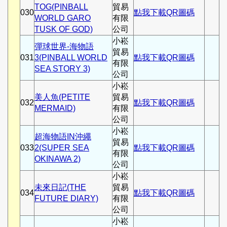
TOG(PINBALL
貿易
030
點我下載QR圖碼
WORLD GARO
有限
TUSK OF GOD)
公司
小崧
彈球世界-海物語
貿易
031
3(PINBALL WORLD
點我下載QR圖碼
有限
SEA STORY 3)
公司
小崧
美人魚(PETITE
貿易
032
點我下載QR圖碼
MERMAID)
有限
公司
小崧
超海物語IN沖繩
貿易
033
2(SUPER SEA
點我下載QR圖碼
有限
OKINAWA 2)
公司
小崧
未來日記(THE
貿易
034
點我下載QR圖碼
FUTURE DIARY)
有限
公司
小崧