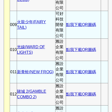
有限
公司
可好
科技
火龍少年(FAIRY
009
開發
點我下載QR圖碼
TAIL)
有限
公司
雅詮
光線(WARD OF
企業
010
點我下載QR圖碼
LIGHTS)
有限
公司
雅詮
企業
011
新青蛙(NEW FROG)
點我下載QR圖碼
有限
公司
雅詮
賭城 2(GAMBLE
企業
012
點我下載QR圖碼
COMBO 2)
有限
公司
雅詮