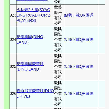
公司
世美
少林寺2人座(SYAO
股份
023
LINS ROAD FOR 2
點我下載QR圖碼
有限
PLAYERS)
公司
毅興
國際
恐龍樂園(DINO
024
企業
點我下載QR圖碼
LAND)
有限
公司
毅興
國際
恐龍樂園豪華版
025
企業
點我下載QR圖碼
(DINO LAND)
有限
公司
毅興
國際
直道飛車豪華版(DUO
026
企業
點我下載QR圖碼
DRIVE)
有限
公司