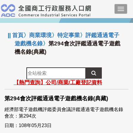
跳
Toggl
到
navig
主
:::
要
內
||
首頁
〉
商業環境
〉
特定事業
〉
評鑑通過電子
容
遊戲機名錄
〉
第294會次評鑑通過電子遊戲
機名錄(典藏)
全
站
【熱門查詢】公司/商業/工廠登記資料
檢
索
第294會次評鑑通過電子遊戲機名錄(典藏)
經濟部電子遊戲機評鑑委員會議評鑑通過電子遊戲機名錄
會次：第294次
日期：108年05月23日