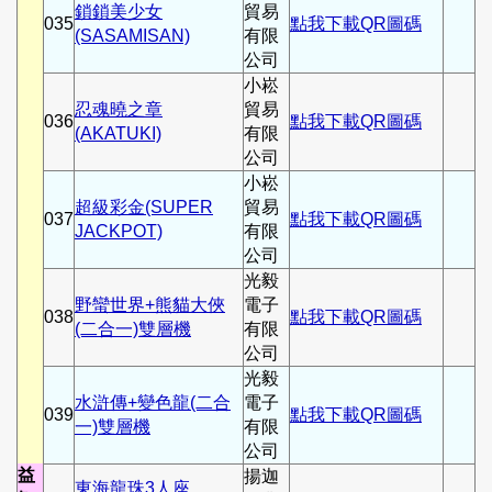
鎖鎖美少女
貿易
035
點我下載QR圖碼
(SASAMISAN)
有限
公司
小崧
忍魂曉之章
貿易
036
點我下載QR圖碼
(AKATUKI)
有限
公司
小崧
超級彩金(SUPER
貿易
037
點我下載QR圖碼
JACKPOT)
有限
公司
光毅
野蠻世界+熊貓大俠
電子
038
點我下載QR圖碼
(二合一)雙層機
有限
公司
光毅
水滸傳+變色龍(二合
電子
039
點我下載QR圖碼
一)雙層機
有限
公司
益
揚迦
東海龍珠3人座