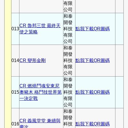
有限
公司
和泰
開發
CR 魯邦三世 最終天
013
科技
點我下載QR圖碼
使之策略
有限
公司
和泰
開發
014
CR 變形金剛
科技
點我下載QR圖碼
有限
公司
和泰
CR 燃燒鬥魂安東尼
開發
015
奧豬木 格鬥技世界第
科技
點我下載QR圖碼
一決定戰
有限
公司
和泰
開發
CR 義風堂堂 兼續與
016
科技
點我下載QR圖碼
慶次