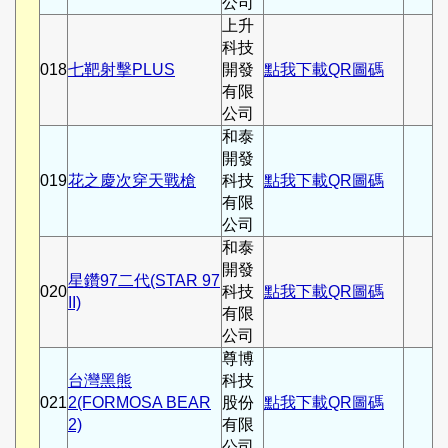
公司
上升
科技
018
七靶射擊PLUS
開發
點我下載QR圖碼
有限
公司
和泰
開發
019
花之慶次穿天戰槍
科技
點我下載QR圖碼
有限
公司
和泰
開發
星鑽97二代(STAR 97
020
科技
點我下載QR圖碼
II)
有限
公司
尊博
台灣黑熊
科技
021
2(FORMOSA BEAR
股份
點我下載QR圖碼
2)
有限
公司