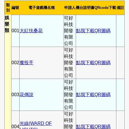
類
編號
電子遊戲機名稱
申請人
機台說明書QRcode下載
備註
別
娛
可好
樂
科技
類
001
大紅扶桑花
開發
點我下載QR圖碼
有限
公司
可好
科技
002
魔投手
開發
點我下載QR圖碼
有限
公司
可好
科技
003
花傳說
開發
點我下載QR圖碼
有限
公司
可好
科技
光線(WARD OF
004
開發
點我下載QR圖碼