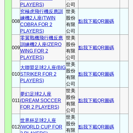
PLAYERS)
公司
究極虎飛行機反應訓
世美
練機2人座(TWIN
股份
008
點我下載QR圖碼
COBRA FOR 2
有限
PLAYERS)
公司
零翼戰機飛行機反應
世美
訓練機2人座(ZERO
股份
009
點我下載QR圖碼
WING FOR 2
有限
PLAYERS)
公司
世美
大聯盟足球2人座(BIG
股份
010
STRIKER FOR 2
點我下載QR圖碼
有限
PLAYERS)
公司
世美
夢幻足球2人座
股份
011
(DREAM SOCCER
點我下載QR圖碼
有限
FOR 2 PLAYERS)
公司
世美
世界杯足球2人座
股份
012
(WORLD CUP FOR
點我下載QR圖碼
有限