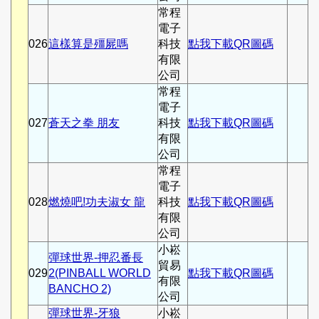
常程
電子
026
這樣算是殭屍嗎
科技
點我下載QR圖碼
有限
公司
常程
電子
027
蒼天之拳 朋友
科技
點我下載QR圖碼
有限
公司
常程
電子
028
燃燒吧!功夫淑女 龍
科技
點我下載QR圖碼
有限
公司
小崧
彈球世界-押忍番長
貿易
029
2(PINBALL WORLD
點我下載QR圖碼
有限
BANCHO 2)
公司
彈球世界-牙狼
小崧