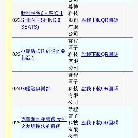
尊博
財神捕魚6人座(CHI
科技
022
SHEN FISHING 6
股份
點我下載QR圖碼
SEATS)
有限
公司
常程
電子
框體版-CR 緋彈的亞
023
科技
點我下載QR圖碼
莉亞 2
有限
公司
常程
電子
024
GI優駿俱樂部
科技
點我下載QR圖碼
有限
公司
常程
電子
克蕾雅的秘寶傳 女神
025
科技
點我下載QR圖碼
之夢與魔法的遺跡
有限
公司