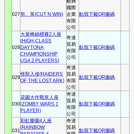
毅興
國際
027
剪。單(CUT N WIN)
企業
點我下載QR圖碼
有限
公司
大黃蜂錦標賽2人座
奇達
(HIGH-CLASS
貿易
028
DAYTONA
點我下載QR圖碼
有限
CHAMPIONSHIP
公司
USA 2 PLAYERS)
奇達
怪獸入侵(RAIDERS
貿易
029
點我下載QR圖碼
OF THE LOST ARK)
有限
公司
奇達
花園大作戰單人座
貿易
030
(ZOMBY WARS 1
點我下載QR圖碼
有限
PLAYER)
公司
彩虹樂園4人座
奇達
(RAINBOW
貿易
031
點我下載QR圖碼
PARADISE 4
有限