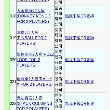
公司
世美
大金剛3代2人座
股份
018
(DONKEY KONG 3
點我下載QR圖碼
有限
FOR 2 PLAYERS)
公司
世美
彈珠台2人座
股份
019
(PINBALL FOR 2
點我下載QR圖碼
有限
PLAYERS)
公司
世美
旋轉泡泡2人座(PUZZ
股份
020
LOOP FOR 2
點我下載QR圖碼
有限
PLAYERS)
公司
世美
迷魂車2人座(RALLY
股份
021
點我下載QR圖碼
X FOR 2 PLAYERS)
有限
公司
世美
魔法寶石2人座
股份
022
(STACK COLUMNS
點我下載QR圖碼
有限
FOR 2 PLAYERS)