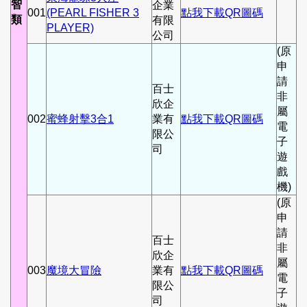
智
企業
001
(PEARL FISHER 3
點我下載QR圖碼
類
有限
PLAYER)
公司
(原
申
請
百士
非
欣企
屬
002
蜜蜂射擊3合1
業有
點我下載QR圖碼
電
限公
子
司
遊
戲
機)
(原
申
請
百士
非
欣企
屬
003
魔境大冒險
業有
點我下載QR圖碼
電
限公
子
司