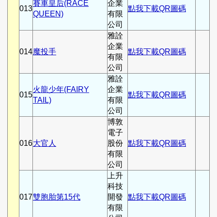
賽車皇后(RACE
企業
013
點我下載QR圖碼
QUEEN)
有限
公司
雅詮
企業
014
魔投手
點我下載QR圖碼
有限
公司
雅詮
火龍少年(FAIRY
企業
015
點我下載QR圖碼
TAIL)
有限
公司
博敦
電子
016
大官人
股份
點我下載QR圖碼
有限
公司
上升
科技
017
雙胞胎第15代
開發
點我下載QR圖碼
有限