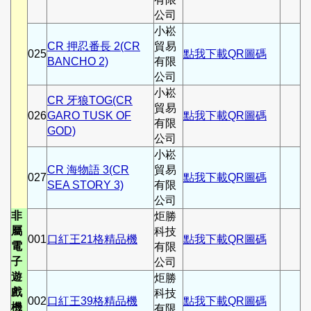
公司
小崧
CR 押忍番長 2(CR
貿易
025
點我下載QR圖碼
BANCHO 2)
有限
公司
小崧
CR 牙狼TOG(CR
貿易
026
GARO TUSK OF
點我下載QR圖碼
有限
GOD)
公司
小崧
CR 海物語 3(CR
貿易
027
點我下載QR圖碼
SEA STORY 3)
有限
公司
非
炬勝
屬
科技
001
口紅王21格精品機
點我下載QR圖碼
電
有限
子
公司
遊
炬勝
戲
科技
002
口紅王39格精品機
點我下載QR圖碼
機
有限