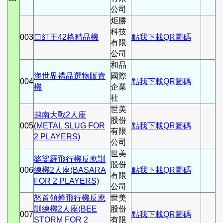
公司
炬勝
科技
003
口紅王42格精品機
點我下載QR圖碼
有限
公司
和品
海世界禮品選物販賣
國際
004
點我下載QR圖碼
機
企業
社
世美
越南大戰2人座
股份
005
(METAL SLUG FOR
點我下載QR圖碼
有限
2 PLAYERS)
公司
世美
婆娑羅飛行機反應訓
股份
006
練機2人座(BASARA
點我下載QR圖碼
有限
FOR 2 PLAYERS)
公司
怒首領蜂飛行機反應
世美
訓練機2人座(BEE
股份
007
點我下載QR圖碼
STORM FOR 2
有限