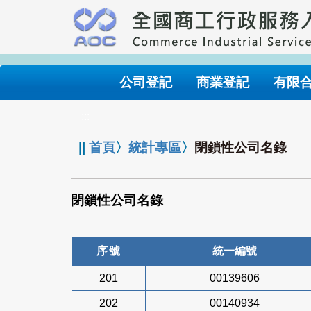
跳
到
主
要
內
公司登記
商業登記
有限
容
:::
||
首頁
〉
統計專區
〉
閉鎖性公司名錄
閉鎖性公司名錄
序號
統一編號
201
00139606
202
00140934