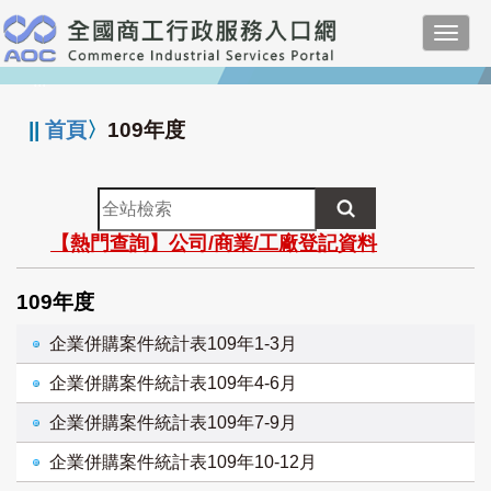
跳
Toggl
到
navig
主
:::
要
內
||
首頁
〉
109年度
容
全
站
【熱門查詢】公司/商業/工廠登記資料
檢
索
109年度
企業併購案件統計表109年1-3月
企業併購案件統計表109年4-6月
企業併購案件統計表109年7-9月
企業併購案件統計表109年10-12月