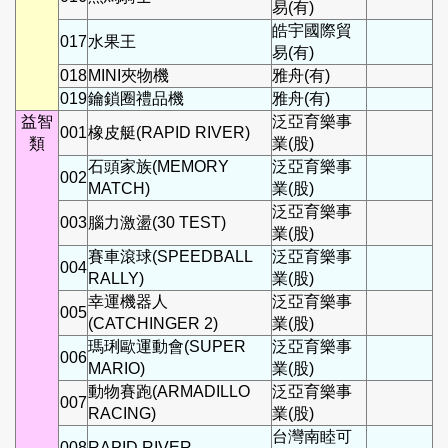
易(有)
皓宇國際貿
017
水果王
易(有)
018
MINI夾物機
雅舟(有)
019
鑰鎖圈禮品機
雅舟(有)
益智
泛亞育樂事
001
橡皮艇(RAPID RIVER)
類
業(股)
石頭家族(MEMORY
泛亞育樂事
002
MATCH)
業(股)
泛亞育樂事
003
腦力激盪(30 TEST)
業(股)
賽車滾球(SPEEDBALL
泛亞育樂事
004
RALLY)
業(股)
幸運機器人
泛亞育樂事
005
(CATCHINGER 2)
業(股)
瑪琍歐運動會(SUPER
泛亞育樂事
006
MARIO)
業(股)
動物賽跑(ARMADILLO
泛亞育樂事
007
RACING)
業(股)
台灣南睦可
008
RAPID RIVER