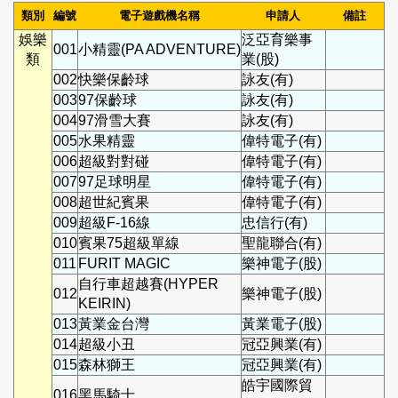
類別
編號
電子遊戲機名稱
申請人
備註
娛樂
泛亞育樂事
001
小精靈(PA ADVENTURE)
類
業(股)
002
快樂保齡球
詠友(有)
003
97保齡球
詠友(有)
004
97滑雪大賽
詠友(有)
005
水果精靈
偉特電子(有)
006
超級對對碰
偉特電子(有)
007
97足球明星
偉特電子(有)
008
超世紀賓果
偉特電子(有)
009
超級F-16線
忠信行(有)
010
賓果75超級單線
聖龍聯合(有)
011
FURIT MAGIC
樂神電子(股)
自行車超越賽(HYPER
012
樂神電子(股)
KEIRIN)
013
黃業金台灣
黃業電子(股)
014
超級小丑
冠亞興業(有)
015
森林獅王
冠亞興業(有)
皓宇國際貿
016
黑馬騎士