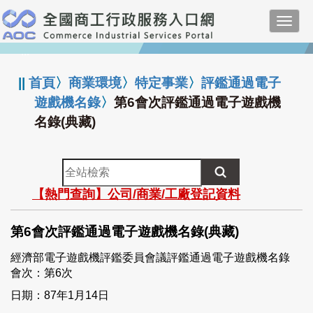
跳
Toggl
到
navig
主
:::
要
內
||
首頁
〉
商業環境
〉
特定事業
〉
評鑑通過電子
容
遊戲機名錄
〉
第6會次評鑑通過電子遊戲機
名錄(典藏)
全
站
【熱門查詢】公司/商業/工廠登記資料
檢
索
第6會次評鑑通過電子遊戲機名錄(典藏)
經濟部電子遊戲機評鑑委員會議評鑑通過電子遊戲機名錄
會次：第6次
日期：87年1月14日