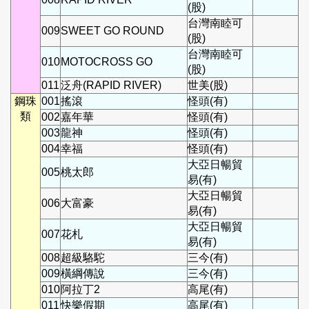
(股)
台灣南睦可
009
SWEET GO ROUND
(股)
台灣南睦可
010
MOTOCROSS GO
(股)
011
泛舟(RAPID RIVER)
世美(股)
鋼珠
001
搖滾
怪頭(有)
類
002
嘉年華
怪頭(有)
003
龍神
怪頭(有)
004
幸福
怪頭(有)
大亞日暢貿
005
桃太郎
易(有)
大亞日暢貿
006
大富豪
易(有)
大亞日暢貿
007
花札
易(有)
008
超級駱駝
三今(有)
009
橫綱傳說
三今(有)
010
阿拉丁2
高尾(有)
011
快樂假期
高尾(有)