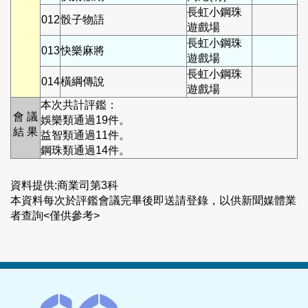
長虹小鋼珠
012
骰子物語
遊戲場
長虹小鋼珠
013
快樂麻將
遊戲場
長虹小鋼珠
014
橫綱傳說
遊戲場
本次共計評鑑：
會 議
娛樂類通過19件。
結 果
益智類通過11件。
鋼珠類通過14件。
資料提供:商業司第3科
本資料每次於評鑑會議完畢後即送請登錄，以供新聞媒體業
者查詢<僅供參考>