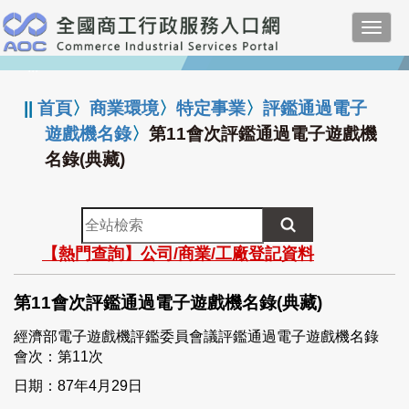
跳
Toggl
到
navig
主
:::
要
內
||
首頁
〉
商業環境
〉
特定事業
〉
評鑑通過電子
容
遊戲機名錄
〉
第11會次評鑑通過電子遊戲機
名錄(典藏)
全
站
【熱門查詢】公司/商業/工廠登記資料
檢
索
第11會次評鑑通過電子遊戲機名錄(典藏)
經濟部電子遊戲機評鑑委員會議評鑑通過電子遊戲機名錄
會次：第11次
日期：87年4月29日