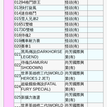
012
94格鬥群王
怪頭(有)
013
快打旋風
怪頭(有)
014
迷你格鬥
怪頭(有)
015
雪人兄弟2
怪頭(有)
016
51雙槍
怪頭(有)
017
3D雙槍
怪頭(有)
018
侍魂2
怪頭(有)
019
機車耐力賽
怪頭(有)
020
賽車1
怪頭(有)
黑馬傳說(DARKHORSE
尚芳國際興
021
LEGEND)
業(有)
侍魂(SAMURAI
尚芳國際興
022
SHODOWN)
業(有)
世界英雄榜三代(WORLD
尚芳國際興
023
HEROES 2 JET)
業(有)
超級餓狼傳說(FATAL
尚芳國際興
024
FURY SPECIAL)
業(有)
尚芳國際興
025
新腦力激盪
業(有)
世界英雄榜二代(WORLD
尚芳國際興