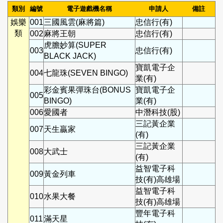
類別
編號
電子遊戲機名稱
申請人
備註
娛樂
001
三國風雲(麻將篇)
忠信行(有)
類
002
麻將王朝
忠信行(有)
虎膽妙算(SUPER
003
忠信行(有)
BLACK JACK)
寶凱電子企
004
七龍珠(SEVEN BINGO)
業(有)
彩金賓果彈珠台(BONUS
寶凱電子企
005
BINGO)
業(有)
006
愛國者
中潛科技(股)
三記黃企業
007
天生贏家
(有)
三記黃企業
008
大武士
(有)
益智電子科
009
黃金列車
技(有)高雄場
益智電子科
010
水果大餐
技(有)高雄場
豐年電子科
011
滿天星