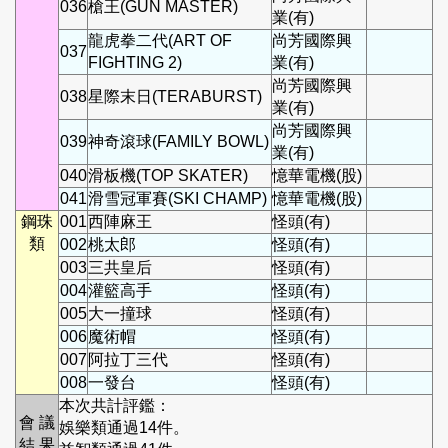
036
槍王(GUN MASTER)
業(有)
龍虎拳二代(ART OF
尚芳國際興
037
FIGHTING 2)
業(有)
尚芳國際興
038
星際末日(TERABURST)
業(有)
尚芳國際興
039
神奇滾球(FAMILY BOWL)
業(有)
040
滑板機(TOP SKATER)
憶華電機(股)
041
滑雪冠軍賽(SKI CHAMP)
憶華電機(股)
鋼珠
001
西陣麻王
怪頭(有)
類
002
桃太郎
怪頭(有)
003
三共皇后
怪頭(有)
004
灌籃高手
怪頭(有)
005
大一撞球
怪頭(有)
006
魔術帽
怪頭(有)
007
阿拉丁三代
怪頭(有)
008
一發台
怪頭(有)
本次共計評鑑：
會 議
娛樂類通過14件。
結 果