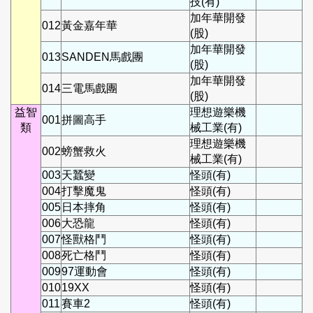
技(有)
加年華開發
012
黃金嘉年華
(股)
加年華開發
013
SANDEN馬戲團
(股)
加年華開發
014
三電馬戲團
(股)
益智
理想遊樂機
001
拼圖高手
類
械工業(有)
理想遊樂機
002
螃蟹救火
械工業(有)
003
天蠶變
怪頭(有)
004
打擊魔鬼
怪頭(有)
005
日本摔角
怪頭(有)
006
大恐龍
怪頭(有)
007
怪獸格鬥
怪頭(有)
008
死亡格鬥
怪頭(有)
009
97運動會
怪頭(有)
010
19XX
怪頭(有)
011
賽車2
怪頭(有)