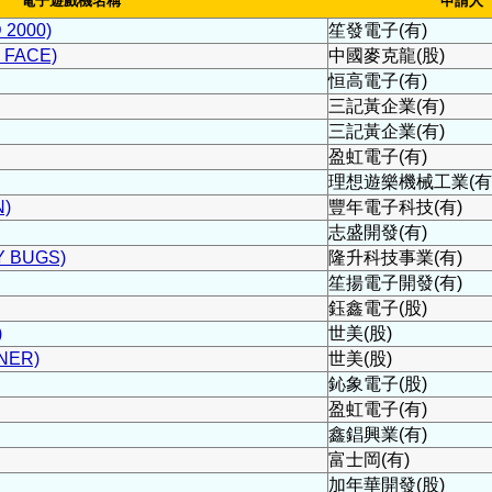
電子遊戲機名稱
申請人
2000)
笙發電子(有)
FACE)
中國麥克龍(股)
恒高電子(有)
三記黃企業(有)
三記黃企業(有)
盈虹電子(有)
理想遊樂機械工業(有
)
豐年電子科技(有)
志盛開發(有)
 BUGS)
隆升科技事業(有)
笙揚電子開發(有)
鈺鑫電子(股)
)
世美(股)
NER)
世美(股)
鈊象電子(股)
盈虹電子(有)
鑫錩興業(有)
富士岡(有)
加年華開發(股)