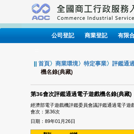
跳
到
主
要
內
公司登記
商業登記
有限
容
:::
||
首頁
〉
商業環境
〉
特定事業
〉
評鑑通
機名錄(典藏)
第36會次評鑑通過電子遊戲機名錄(典藏)
經濟部電子遊戲機評鑑委員會議評鑑通過電子遊
會次：第36次
日期：89年01月26日