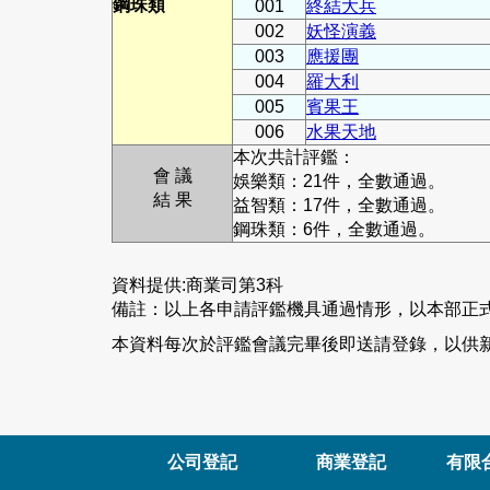
鋼珠類
001
終結大兵
002
妖怪演義
003
應援團
004
羅大利
005
賓果王
006
水果天地
本次共計評鑑：
會 議
娛樂類：21件，全數通過。
結 果
益智類：17件，全數通過。
鋼珠類：6件，全數通過。
資料提供:商業司第3科
備註：以上各申請評鑑機具通過情形，以本部正
本資料每次於評鑑會議完畢後即送請登錄，以供新
公司登記
商業登記
有限