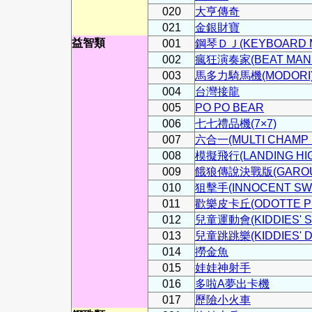
020
大亨傳奇
021
金銀財寶
益智類
001
鋼琴ＤＪ(KEYBOARD M
002
瘋狂演奏家(BEAT MANI
003
馬多力騎馬機(MODORI
004
台灣接龍
005
PO PO BEAR
006
七七禮品機(7×7)
007
六合一(MULTI CHAMP 
008
模擬飛行(LANDING HIG
009
餓狼傳說決戰版(GAROU M
010
狙擊手(INNOCENT SWE
011
歡樂皮卡丘(ODOTTE PI
012
兒童運動會(KIDDIES' S
013
兒童跳跳樂(KIDDIES' D
014
撈金魚
015
娃娃神射手
016
多啦A夢出卡機
017
歷險小火車