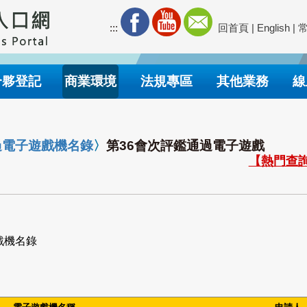
:::
回首頁
|
English
|
合夥登記
商業環境
法規專區
其他業務
線
過電子遊戲機名錄
〉
第36會次評鑑通過電子遊戲
【熱門查詢
戲機名錄