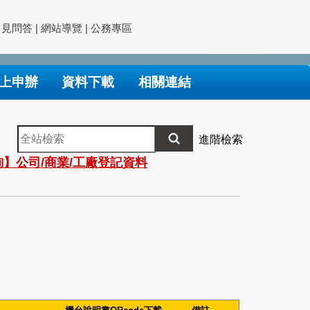
常見問答
|
網站導覽
|
公務專區
上申辦
資料下載
相關連結
全
進階檢索
站
】公司/商業/工廠登記資料
檢
索