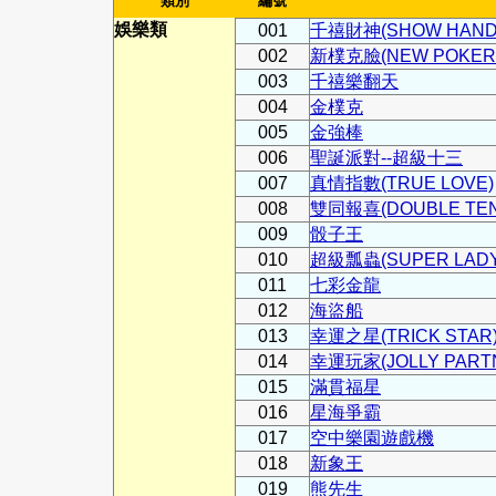
類別
編號
娛樂類
001
千禧財神(SHOW HAND 
002
新樸克臉(NEW POKER 
003
千禧樂翻天
004
金樸克
005
金強棒
006
聖誕派對--超級十三
007
真情指數(TRUE LOVE)
008
雙同報喜(DOUBLE TEN
009
骰子王
010
超級瓢蟲(SUPER LADY
011
七彩金龍
012
海盜船
013
幸運之星(TRICK STAR
014
幸運玩家(JOLLY PART
015
滿貫福星
016
星海爭霸
017
空中樂園遊戲機
018
新象王
019
熊先生