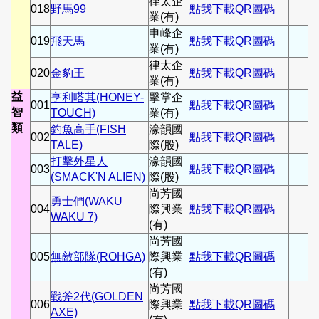
律太企
018
野馬99
點我下載QR圖碼
業(有)
申峰企
019
飛天馬
點我下載QR圖碼
業(有)
律太企
020
金豹王
點我下載QR圖碼
業(有)
益
亨利嗒其(HONEY-
擊掌企
001
點我下載QR圖碼
智
TOUCH)
業(有)
類
釣魚高手(FISH
濠韻國
002
點我下載QR圖碼
TALE)
際(股)
打擊外星人
濠韻國
003
點我下載QR圖碼
(SMACK'N ALIEN)
際(股)
尚芳國
勇士們(WAKU
004
際興業
點我下載QR圖碼
WAKU 7)
(有)
尚芳國
005
無敵部隊(ROHGA)
際興業
點我下載QR圖碼
(有)
尚芳國
戰斧2代(GOLDEN
006
際興業
點我下載QR圖碼
AXE)