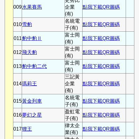
史努比
009
水果賽馬
企業
點我下載QR圖碼
(有)
名統電
010
雪豹
點我下載QR圖碼
子(有)
富士岡
011
豹中豹Ⅱ
點我下載QR圖碼
(有)
富士岡
012
飛天豹
點我下載QR圖碼
(有)
富士岡
013
豹中豹二代
點我下載QR圖碼
(有)
三記黃
014
瑪莉王
企業
點我下載QR圖碼
(有)
名統電
015
黃金列車
點我下載QR圖碼
子(有)
盈虹電
016
夢幻之星
點我下載QR圖碼
子(有)
律太企
017
狸王
點我下載QR圖碼
業(有)