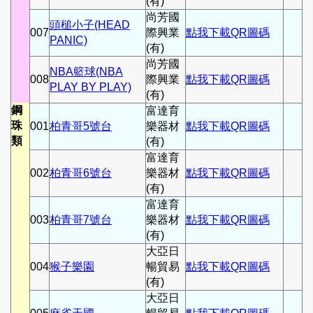
(有)
尚芳國
頭槌小子(HEAD
007
際興業
點我下載QR圖碼
PANIC)
(有)
尚芳國
NBA籃球(NBA
008
際興業
點我下載QR圖碼
PLAY BY PLAY)
(有)
鋼
富達育
珠
001
柏青哥5號台
樂器材
點我下載QR圖碼
類
(有)
富達育
002
柏青哥6號台
樂器材
點我下載QR圖碼
(有)
富達育
003
柏青哥7號台
樂器材
點我下載QR圖碼
(有)
大亞日
004
猴子樂園
暢貿易
點我下載QR圖碼
(有)
大亞日