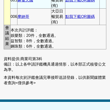
005
麻雀天國
暢貿易
點我下載QR圖碼
(有)
大亞日
006
摩納哥
暢貿易
點我下載QR圖碼
(有)
會
本次共計評鑑：
議
娛樂類：20件，全數通過。
結
益智類：8件，全數通過。
果
鋼珠類：6件，全數通過。
資料提供:商業司第3科
備註：以上各申請評鑑機具通過情形，以本部正式核發公文
為準。
本資料每次於評鑑會議完畢後即送請登錄，以供新聞媒體業
者查詢<僅供參考>