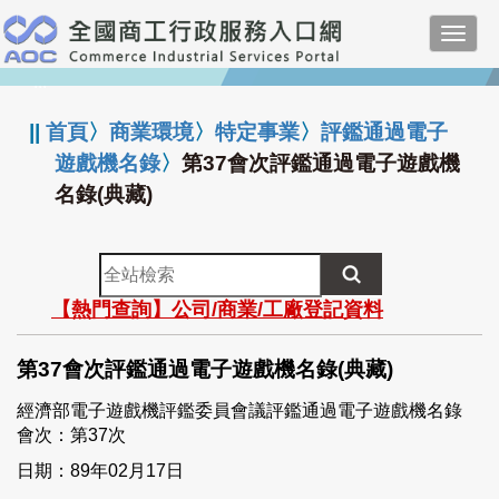
跳
Toggl
到
navig
主
:::
要
內
||
首頁
〉
商業環境
〉
特定事業
〉
評鑑通過電子
容
遊戲機名錄
〉
第37會次評鑑通過電子遊戲機
名錄(典藏)
全
站
【熱門查詢】公司/商業/工廠登記資料
檢
索
第37會次評鑑通過電子遊戲機名錄(典藏)
經濟部電子遊戲機評鑑委員會議評鑑通過電子遊戲機名錄
會次：第37次
日期：89年02月17日