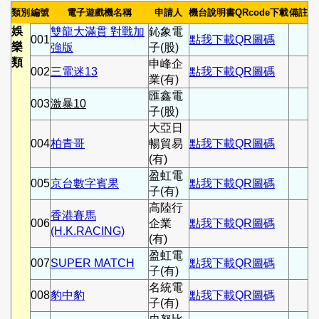
類別
編號
電子遊戲機名稱
申請人
機台說明書QRcode下載
備註
娛
雙龍大滿貫 對戰加
鈊象電
001
點我下載QR圖碼
樂
強版
子(股)
類
申峰企
002
三電迷13
點我下載QR圖碼
業(有)
匯鑫電
003
激暴10
子(股)
大亞日
004
柏青哥
暢貿易
點我下載QR圖碼
(有)
盈虹電
005
京台數字賓果
點我下載QR圖碼
子(有)
高陸行
香港賽馬
006
企業
點我下載QR圖碼
(H.K.RACING)
(有)
盈虹電
007
SUPER MATCH
點我下載QR圖碼
子(有)
名統電
008
豹中豹
點我下載QR圖碼
子(有)