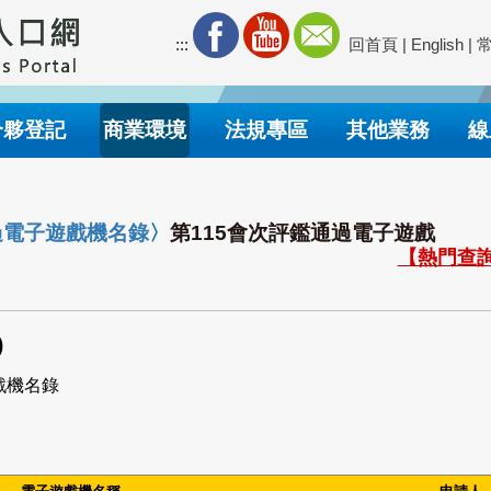
:::
回首頁
|
English
|
合夥登記
商業環境
法規專區
其他業務
線
過電子遊戲機名錄
〉
第115會次評鑑通過電子遊戲
【熱門查詢
)
戲機名錄