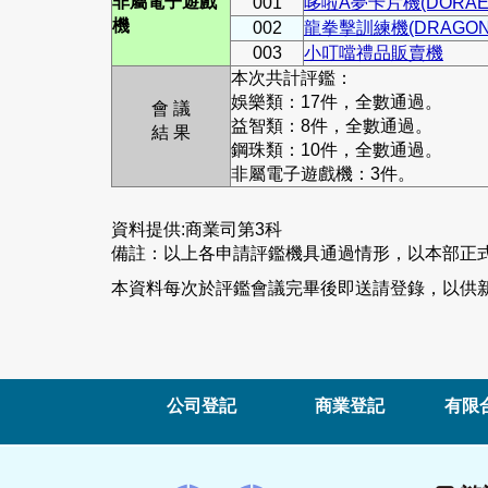
非屬電子遊戲
001
哆啦A夢卡片機(DORAEMO
機
002
龍拳擊訓練機(DRAGON 
003
小叮噹禮品販賣機
本次共計評鑑：
娛樂類：17件，全數通過。
會 議
益智類：8件，全數通過。
結 果
鋼珠類：10件，全數通過。
非屬電子遊戲機：3件。
資料提供:商業司第3科
備註：以上各申請評鑑機具通過情形，以本部正
本資料每次於評鑑會議完畢後即送請登錄，以供新
公司登記
商業登記
有限