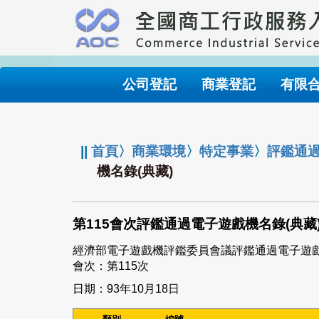
跳
到
主
要
內
公司登記
商業登記
有限
容
:::
||
首頁
〉
商業環境
〉
特定事業
〉
評鑑通
機名錄(典藏)
第115會次評鑑通過電子遊戲機名錄(典藏
經濟部電子遊戲機評鑑委員會議評鑑通過電子遊
會次：第115次
日期：93年10月18日