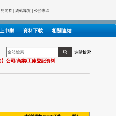
常見問答
|
網站導覽
|
公務專區
上申辦
資料下載
相關連結
全
進階檢索
站
】公司/商業/工廠登記資料
檢
索