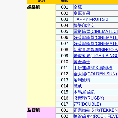
類別
編號
娛樂類
001
金鷹
002
皇冠賓果
003
HAPPY FRUITS 2
004
快樂印地安
005
電影輪盤(CINEMATECH
006
好萊塢輪盤(CINEMATEC
007
好萊塢輪盤(CINEMATEC
008
新賓果馬戲團(BINGO P
009
老虎賓果(TIGER BINGO
010
黃金勇士
011
中研連線5PK-浮球機
012
金太陽(GOLDEN SUN)
013
哈利波特
014
魔戒
015
木馬屠城記
016
橄欖球(RUGBY)
017
777(DOUBLE)
益智類
001
正宗鐵拳 5 代(TEKKEN 
002
搖滾節奏4(ROCK FEVE