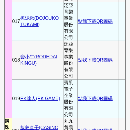
泛亞
育樂
抓泥鰍(DOJOUKO
事業
017
點我下載QR圖碼
TUKAMI)
股份
有限
公司
泛亞
育樂
套小牛(RODEDAI
事業
018
點我下載QR圖碼
KINGU)
股份
有限
公司
寶凱
電子
企業
019
PK達人(PK GAME)
點我下載QR圖碼
股份
有限
公司
鋼
丸九
珠
飯島直子(CASINO
貿易