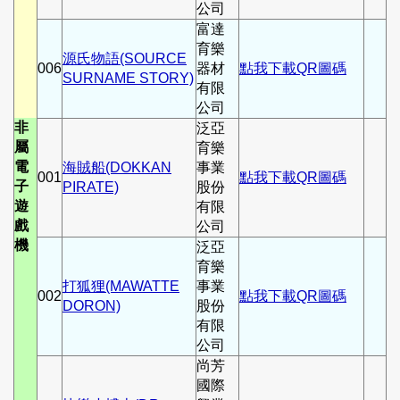
公司
富達
育樂
源氏物語(SOURCE
006
器材
點我下載QR圖碼
SURNAME STORY)
有限
公司
非
泛亞
屬
育樂
電
海賊船(DOKKAN
事業
001
點我下載QR圖碼
子
PIRATE)
股份
遊
有限
戲
公司
機
泛亞
育樂
打狐狸(MAWATTE
事業
002
點我下載QR圖碼
DORON)
股份
有限
公司
尚芳
國際