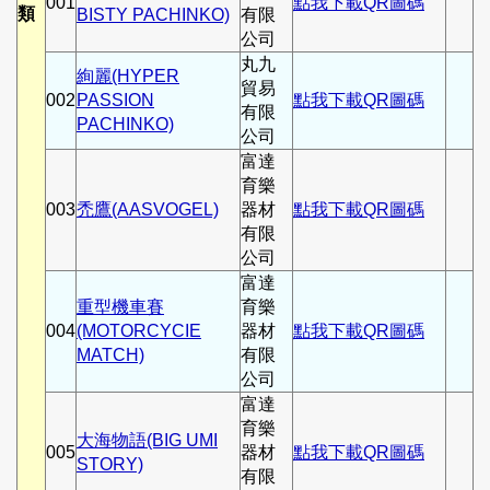
001
點我下載QR圖碼
類
BISTY PACHINKO)
有限
公司
丸九
絢麗(HYPER
貿易
002
PASSION
點我下載QR圖碼
有限
PACHINKO)
公司
富達
育樂
003
禿鷹(AASVOGEL)
器材
點我下載QR圖碼
有限
公司
富達
重型機車賽
育樂
004
(MOTORCYCIE
器材
點我下載QR圖碼
MATCH)
有限
公司
富達
育樂
大海物語(BIG UMI
005
器材
點我下載QR圖碼
STORY)
有限