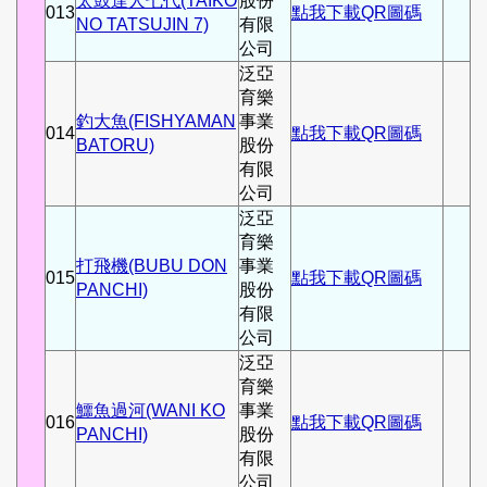
太鼓達人七代(TAIKO
股份
013
點我下載QR圖碼
NO TATSUJIN 7)
有限
公司
泛亞
育樂
釣大魚(FISHYAMAN
事業
014
點我下載QR圖碼
BATORU)
股份
有限
公司
泛亞
育樂
打飛機(BUBU DON
事業
015
點我下載QR圖碼
PANCHI)
股份
有限
公司
泛亞
育樂
鱷魚過河(WANI KO
事業
016
點我下載QR圖碼
PANCHI)
股份
有限
公司