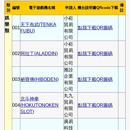
類
備
編號
電子遊戲機名稱
申請人
機台說明書QRcode下載
別
註
娛
小崧
樂
天下布武(TENKA
貿易
001
點我下載QR圖碼
類
FUBU)
有限
公司
小崧
貿易
002
阿拉丁(ALADDIN)
點我下載QR圖碼
有限
公司
雅詮
企業
003
祕寶傳(HIBODEN)
點我下載QR圖碼
有限
公司
丸九
北斗神拳
貿易
004
(HOKUTONOKEN
點我下載QR圖碼
有限
SLOT)
公司
廣易
科技