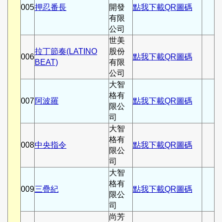
005
押忍番長
開發
點我下載QR圖碼
有限
公司
世美
拉丁節奏(LATINO
股份
006
點我下載QR圖碼
BEAT)
有限
公司
大智
格有
007
阿波羅
點我下載QR圖碼
限公
司
大智
格有
008
中央指令
點我下載QR圖碼
限公
司
大智
格有
009
三疊紀
點我下載QR圖碼
限公
司
尚芳