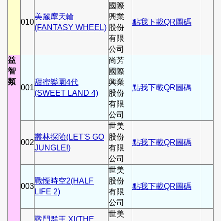
國際
美麗摩天輪
興業
010
點我下載QR圖碼
(FANTASY WHEEL)
股份
有限
公司
益
尚芳
智
國際
類
甜蜜樂園4代
興業
001
點我下載QR圖碼
(SWEET LAND 4)
股份
有限
公司
世美
叢林探險(LET'S GO
股份
002
點我下載QR圖碼
JUNGLE!)
有限
公司
世美
戰慄時空2(HALF
股份
003
點我下載QR圖碼
LIFE 2)
有限
公司
世美
戰鬥群王 XI(THE