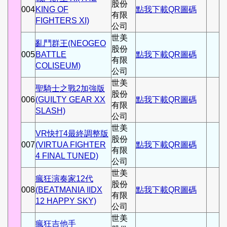
股份
004
KING OF
點我下載QR圖碼
有限
FIGHTERS XI)
公司
世美
亂鬥群王(NEOGEO
股份
005
BATTLE
點我下載QR圖碼
有限
COLISEUM)
公司
世美
聖騎士之戰2加強版
股份
006
(GUILTY GEAR XX
點我下載QR圖碼
有限
SLASH)
公司
世美
VR快打4最終調整版
股份
007
(VIRTUA FIGHTER
點我下載QR圖碼
有限
4 FINAL TUNED)
公司
世美
瘋狂演奏家12代
股份
008
(BEATMANIA IIDX
點我下載QR圖碼
有限
12 HAPPY SKY)
公司
世美
瘋狂吉他手