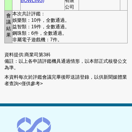
BOWLING)
有限
公司
本次共計評鑑：
會
娛樂類：10件，全數通過。
議
益智類：19件，全數通過。
結
鋼珠類：6件，全數通過。
果
非屬電子遊戲機：7件。
資料提供:商業司第3科
備註：以上各申請評鑑機具通過情形，以本部正式核發公文
為準。
本資料每次於評鑑會議完畢後即送請登錄，以供新聞媒體業
者查詢<僅供參考>