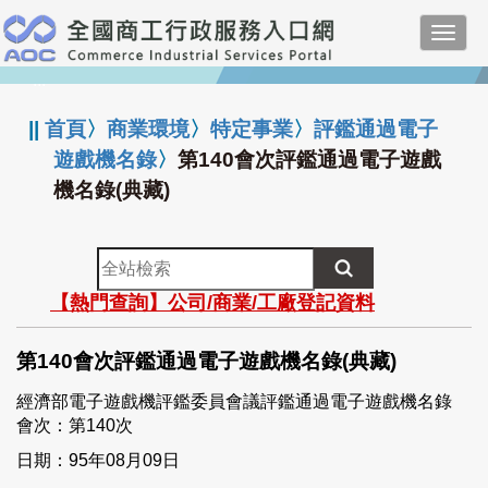
跳
Toggl
到
navig
主
:::
要
內
||
首頁
〉
商業環境
〉
特定事業
〉
評鑑通過電子
容
遊戲機名錄
〉
第140會次評鑑通過電子遊戲
機名錄(典藏)
全
站
【熱門查詢】公司/商業/工廠登記資料
檢
索
第140會次評鑑通過電子遊戲機名錄(典藏)
經濟部電子遊戲機評鑑委員會議評鑑通過電子遊戲機名錄
會次：第140次
日期：95年08月09日