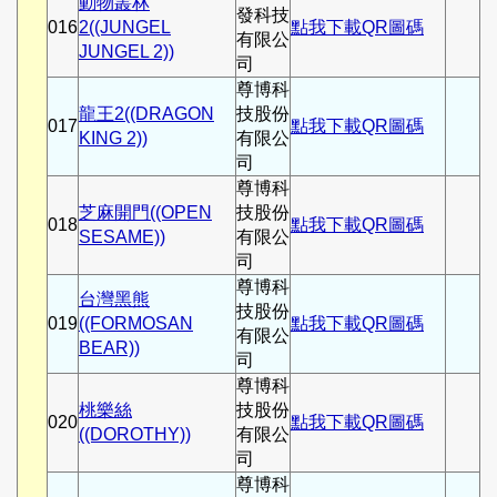
動物叢林
發科技
016
2((JUNGEL
點我下載QR圖碼
有限公
JUNGEL 2))
司
尊博科
龍王2((DRAGON
技股份
017
點我下載QR圖碼
KING 2))
有限公
司
尊博科
芝麻開門((OPEN
技股份
018
點我下載QR圖碼
SESAME))
有限公
司
尊博科
台灣黑熊
技股份
019
((FORMOSAN
點我下載QR圖碼
有限公
BEAR))
司
尊博科
桃樂絲
技股份
020
點我下載QR圖碼
((DOROTHY))
有限公
司
尊博科