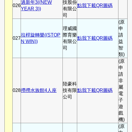
過新年3((NEW
技股份
026
點我下載QR圖碼
YEAR 3))
有限公
司
(原
理威國
申
拉桿旋轉樂((STOP
際育樂
請
027
點我下載QR圖碼
N WIN))
有限公
益
司
智
類)
(原
申
請
非
陸豪科
屬
028
撈撈水族館4人座
技有限
點我下載QR圖碼
電
公司
子
遊
戲
機)
(原