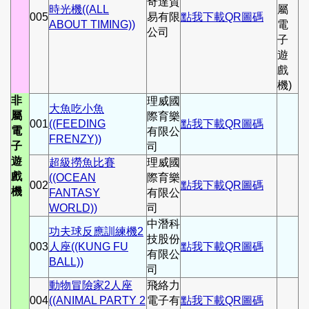
奇達貿
時光機((ALL
屬
005
易有限
點我下載QR圖碼
ABOUT TIMING))
電
公司
子
遊
戲
機)
非
理威國
大魚吃小魚
屬
際育樂
001
((FEEDING
點我下載QR圖碼
電
有限公
FRENZY))
子
司
遊
超級撈魚比賽
理威國
戲
((OCEAN
際育樂
002
點我下載QR圖碼
機
FANTASY
有限公
WORLD))
司
中潛科
功夫球反應訓練機2
技股份
003
人座((KUNG FU
點我下載QR圖碼
有限公
BALL))
司
動物冒險家2人座
飛絡力
004
((ANIMAL PARTY 2
電子有
點我下載QR圖碼