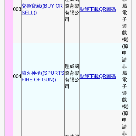
交換寶藏((BUY OR
際育樂
屬
003
點我下載QR圖碼
SELL))
有限公
電
司
子
遊
戲
機)
(原
申
請
理威國
非
噴火神槍((SPURTS
際育樂
屬
004
點我下載QR圖碼
FIRE OF GUN))
有限公
電
司
子
遊
戲
機)
(原
申
請
非