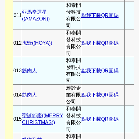
和泰開
亞馬幸運星
發科技
011
點我下載QR圖碼
((AMAZON))
有限公
司
和泰開
發科技
012
虎爺((HOYA))
點我下載QR圖碼
有限公
司
和泰開
發科技
013
筋肉人
點我下載QR圖碼
有限公
司
雅詮企
014
筋肉人
業有限
點我下載QR圖碼
公司
和泰開
聖誕節慶((MERRY
發科技
015
點我下載QR圖碼
CHRISTMAS))
有限公
司
和泰開