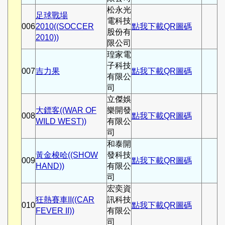
松永光
足球戰場
電科技
006
2010((SOCCER
點我下載QR圖碼
股份有
2010))
限公司
瑝家電
子科技
007
吉力果
點我下載QR圖碼
有限公
司
立傑娛
大鏢客((WAR OF
樂開發
008
點我下載QR圖碼
WILD WEST))
有限公
司
和泰開
黃金梭哈((SHOW
發科技
009
點我下載QR圖碼
HAND))
有限公
司
宏奕資
狂熱賽車II((CAR
訊科技
010
點我下載QR圖碼
FEVER II))
有限公
司