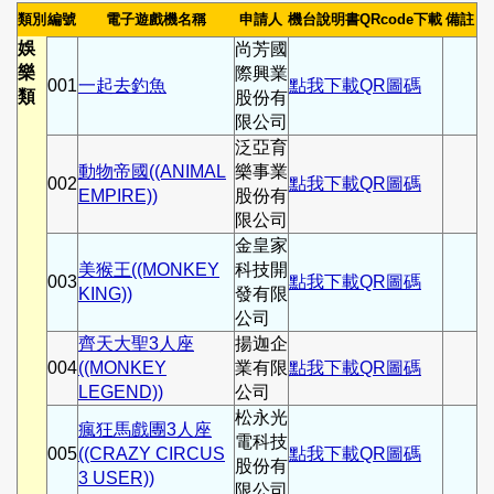
類別
編號
電子遊戲機名稱
申請人
機台說明書QRcode下載
備註
娛
尚芳國
樂
際興業
001
一起去釣魚
點我下載QR圖碼
類
股份有
限公司
泛亞育
動物帝國((ANIMAL
樂事業
002
點我下載QR圖碼
EMPIRE))
股份有
限公司
金皇家
美猴王((MONKEY
科技開
003
點我下載QR圖碼
KING))
發有限
公司
齊天大聖3人座
揚迦企
004
((MONKEY
業有限
點我下載QR圖碼
LEGEND))
公司
松永光
瘋狂馬戲團3人座
電科技
005
((CRAZY CIRCUS
點我下載QR圖碼
股份有
3 USER))
限公司