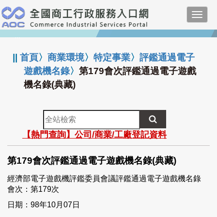
跳
Toggl
到
navig
主
:::
要
內
||
首頁
〉
商業環境
〉
特定事業
〉
評鑑通過電子
容
遊戲機名錄
〉
第179會次評鑑通過電子遊戲
機名錄(典藏)
全
站
【熱門查詢】公司/商業/工廠登記資料
檢
索
第179會次評鑑通過電子遊戲機名錄(典藏)
經濟部電子遊戲機評鑑委員會議評鑑通過電子遊戲機名錄
會次：第179次
日期：98年10月07日