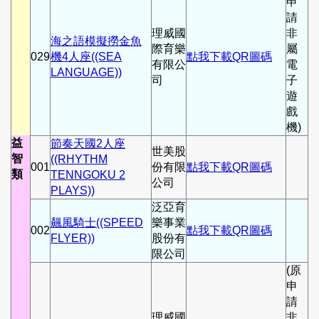
申
請
理威國
非
海之語模擬撈金魚
際育樂
屬
029
機4人座((SEA
點我下載QR圖碼
有限公
電
LANGUAGE))
司
子
遊
戲
機)
益
節奏天國2人座
世美股
智
((RHYTHM
001
份有限
點我下載QR圖碼
類
TENNGOKU 2
公司
PLAYS))
泛亞育
飆風騎士((SPEED
樂事業
002
點我下載QR圖碼
FLYER))
股份有
限公司
(原
申
請
理威國
非