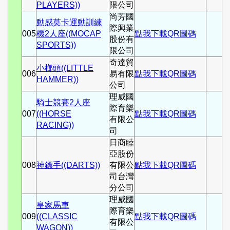
PLAYERS))
限公司
尚芳國
動感莫卡運動訓練
際興業
005
機2人座((MOCAP
點我下載QR圖碼
股份有
SPORTS))
限公司
奇達貿
小榔頭((LITTLE
006
易有限
點我下載QR圖碼
HAMMER))
公司
理威國
騎士競賽2人座
際育樂
007
((HORSE
點我下載QR圖碼
有限公
RACING))
司
日商睦
亞股份
008
神鏢手((DARTS))
有限公
點我下載QR圖碼
司台灣
分公司
理威國
皇家馬車
際育樂
009
((CLASSIC
點我下載QR圖碼
有限公
WAGON))