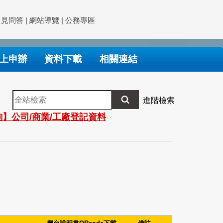
常見問答
|
網站導覽
|
公務專區
上申辦
資料下載
相關連結
全
進階檢索
站
】公司/商業/工廠登記資料
檢
索