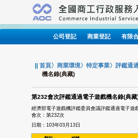
跳
到
主
要
內
公司登記
商業登記
有限
容
:::
||
首頁
〉
商業環境
〉
特定事業
〉
評鑑通
機名錄(典藏)
第232會次評鑑通過電子遊戲機名錄(典藏
經濟部電子遊戲機評鑑委員會議評鑑通過電子遊
會次：第232次
日期：103年03月13日