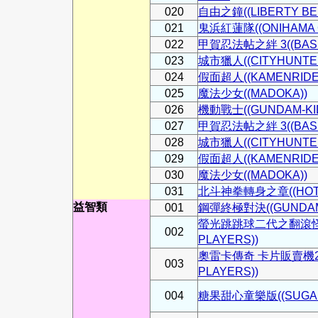
020
自由之鐘((LIBERTY BEL
021
鬼浜紅蓮隊((ONIHAMA 
022
甲賀忍法帖之絆 3((BASIL
023
城市獵人((CITYHUNTER
024
假面超人((KAMENRIDE
025
魔法少女((MADOKA))
026
機動戰士((GUNDAM-KI
027
甲賀忍法帖之絆 3((BASIL
028
城市獵人((CITYHUNTER
029
假面超人((KAMENRIDE
030
魔法少女((MADOKA))
031
北斗神拳轉身之章((HOTON
益智類
001
鋼彈終極對決((GUNDAM 
螢光跳跳球二代之翻滾怪獸2
002
PLAYERS))
奧雷卡傳奇 卡片販賣機2人座
003
PLAYERS))
004
糖果甜心童樂版((SUGAR C