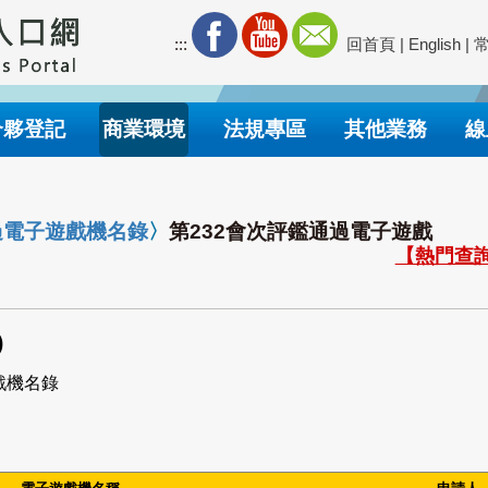
:::
回首頁
|
English
|
合夥登記
商業環境
法規專區
其他業務
線
過電子遊戲機名錄
〉
第232會次評鑑通過電子遊戲
【熱門查詢
)
戲機名錄