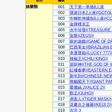
類別
編號
娛樂類
001
天下第一單挑8人座
002
環遊日本2人座((GOTOUCH
003
牛轉乾坤捕魚6人座((COW 
004
金牌樸克王
005
水中珍寶((TREASURE D
006
宙斯((ZEUS))
007
龍的遊戲((GAME OF D
008
巴西美女((BRAZILIAN B
009
幸運寶箱((LUCKY 777)
010
辣椒王((CHILI KING))
011
迎財神((THE GOD OF W
012
紅樓春夢((EASTERN E
013
新年到((CHINESE NEW
014
熊貓闖天下((GIANT PAN
015
愛麗絲 2((ALICE 2))
016
獸王((JUHO))
017
虎面人((TIGER MASK))
018
花慶次之修羅((KEIJI 2))
019
吉宗 3