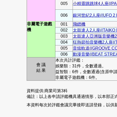
005
小精靈跳跳球4人座((PACM
006
銀河世紀2人座((UFO 2 P
非屬電子遊戲
001
飛鏢機
機
002
太鼓達人2人座((TAIKO NO
003
太鼓達人亞洲版音樂機
004
狂熱節拍音樂機2人座((TRIC
005
音炫軌道((GROOVE CO
006
動漫音樂((BEAT STREA
本次共計評鑑：
會 議
娛樂類：31件，全數通過。
結 果
益智類：6件，全數通過(含原申請
非屬電子遊戲機：6件。
資料提供:商業司第3科
備註：以上各申請評鑑機具通過情形，以本部正
本資料每次於評鑑會議完畢後即送請登錄，以供新