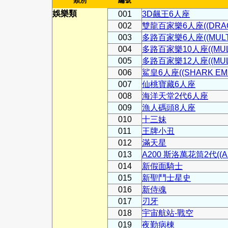
類別
編號
娛樂類
001
3D飆王6人座
002
雙龍百家樂6人座((DRAGO
003
多路百家樂6人座((MULTI 
004
多路百家樂10人座((MULTI
005
多路百家樂12人座((MULTI
006
鯊皇6人座((SHARK EMP
007
仙桃寶藏6人座
008
海洋天堂2代6人座
009
漁人碼頭8人座
010
十三妹
011
王牌小丑
012
滿天星
013
A200 斯洛萬花筒2代((A20
014
新假面騎士
015
新聖鬥士星史
016
新侍魂
017
刃牙
018
宇宙航站-戰空
019
夜勤病棟