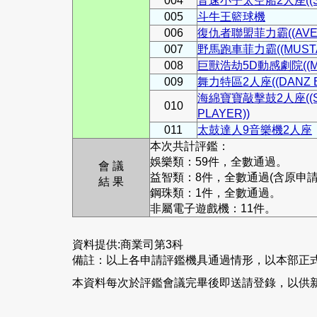
004
音速小子太空船2人座((SONI
005
斗牛王籃球機
006
復仇者聯盟菲力霸((AVEN
007
野馬跑車菲力霸((MUSTA
008
巨獸浩劫5D動感劇院((MON
009
舞力特區2人座((DANZ BA
海綿寶寶敲擊鼓2人座((SPO
010
PLAYER))
011
太鼓達人9音樂機2人座
本次共計評鑑：
娛樂類：59件，全數通過。
會 議
益智類：8件，全數通過(含原申請
結 果
鋼珠類：1件，全數通過。
非屬電子遊戲機：11件。
資料提供:商業司第3科
備註：以上各申請評鑑機具通過情形，以本部正
本資料每次於評鑑會議完畢後即送請登錄，以供新