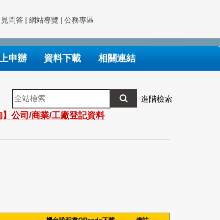
常見問答
|
網站導覽
|
公務專區
上申辦
資料下載
相關連結
全
進階檢索
站
】公司/商業/工廠登記資料
檢
索