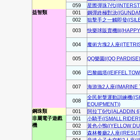
059
星際彈珠7代((INTERSTEL
益智類
001
鋼彈終極對決((GUNDAM 
002
狙擊手之一觸即發((SILEN
003
快樂球販賣機II((HAPPY B
004
魔術方塊2人座((TETRIS 
005
QQ樂園((QQ PARDISE)
006
巴黎鐵塔((EIFFEL TOW
007
海游漁2人座((MARINE T
全民射搫運動訓練機((SHOO
008
EQUIPMENT))
鋼珠類
001
阿拉丁6代((ALADDIN 6)
非屬電子遊戲
001
小騎手((SMALL RIDER)
機
002
黃色小鴨((YELLOW DU
003
森林餐廳2人座((RESUTU