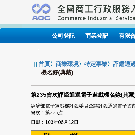
跳
到
主
要
內
公司登記
商業登記
有限
容
:::
||
首頁
〉
商業環境
〉
特定事業
〉
評鑑通
機名錄(典藏)
第235會次評鑑通過電子遊戲機名錄(典藏
經濟部電子遊戲機評鑑委員會議評鑑通過電子遊
會次：第235次
日期：103年06月12日