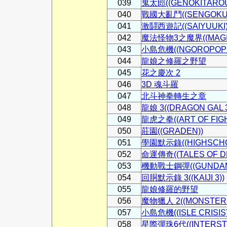
039
鬼太郎((GENOKITAROU
040
戰國大亂鬥((SENGOKUC
041
激鬪西遊記((SAIYUUKI)
042
魔法怪物3之魔界((MAGIC
043
小島危機((NGOROPOPO
044
龍娘之修羅之野望
045
花之慶次 2
046
3D 魂斗羅
047
北斗神拳轉生之章
048
龍娘 3((DRAGON GAL 3
049
龍虎之拳((ART OF FIGH
050
莊園((GRADEN))
051
學園默示錄((HIGHSCHOO
052
命運傳奇((TALES OF DE
053
機動戰士鋼彈((GUNDAM
054
回胴默示錄 3((KAIJI 3))
055
龍娘修羅的野望
056
魔物獵人 2((MONSTER 
057
小島危機((ISLE CRISIS)
058
星際彈珠6代((INTERSTEL