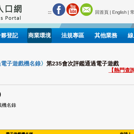
:::
回首頁
|
English
|
合夥登記
商業環境
法規專區
其他業務
線
過電子遊戲機名錄
〉
第235會次評鑑通過電子遊戲
【熱門查詢
)
戲機名錄