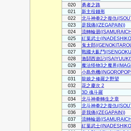
020
勇者之路
021
新主役錢形
022
北斗神拳2之復仇((SOUTE
023
是我痛((ZEGAPAIN))
024
流轉輪迴((SAMURAICH
025
紅葉武士((NADESHIKO
026
鬼太郎((GENOKITAROU
027
戰國大亂鬥((SENGOKUC
028
激鬪西遊記((SAIYUUKI)
029
魔法怪物3之魔界((MAGIC
030
小島危機((NGOROPOPO
031
龍娘之修羅之野望
032
花之慶次 2
033
3D 魂斗羅
034
北斗神拳轉生之章
035
北斗神拳2之復仇((SOUTE
036
是我痛((ZEGAPAIN))
037
流轉輪迴((SAMURAICH
038
紅葉武士((NADESHIKO