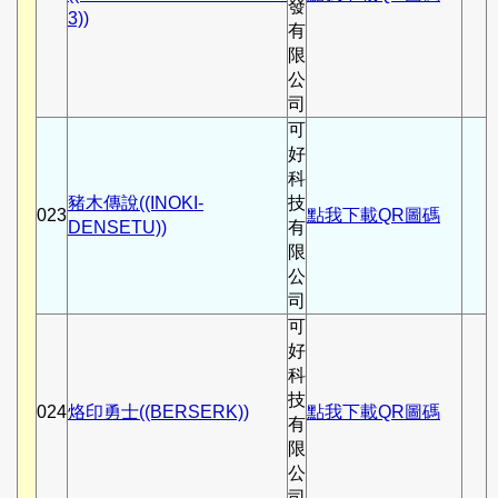
發
3))
有
限
公
司
可
好
科
豬木傳說((INOKI-
技
023
點我下載QR圖碼
DENSETU))
有
限
公
司
可
好
科
技
024
烙印勇士((BERSERK))
點我下載QR圖碼
有
限
公
司