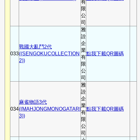
有
限
公
司
雅
詮
企
戰國大亂鬥2代
業
033
((SENGOKUCOLLECTION
點我下載QR圖碼
有
2))
限
公
司
雅
詮
企
麻雀物語3代
業
034
((MAHJONGMONOGATARI
點我下載QR圖碼
有
3))
限
公
司