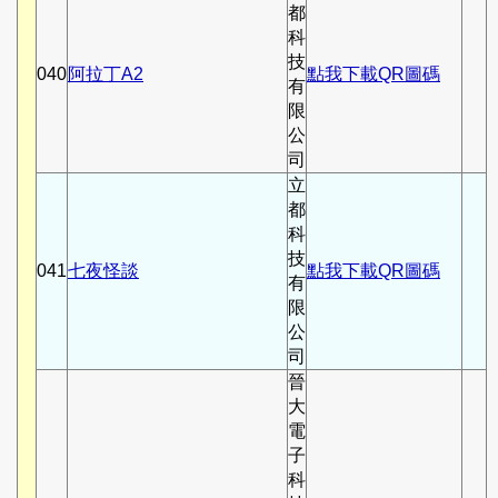
都
科
技
040
阿拉丁A2
點我下載QR圖碼
有
限
公
司
立
都
科
技
041
七夜怪談
點我下載QR圖碼
有
限
公
司
晉
大
電
子
科