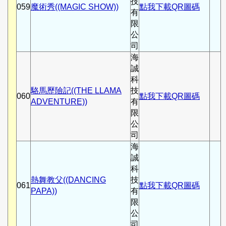
技
059
魔術秀((MAGIC SHOW))
點我下載QR圖碼
有
限
公
司
海
誠
科
駱馬歷險記((THE LLAMA
技
060
點我下載QR圖碼
ADVENTURE))
有
限
公
司
海
誠
科
熱舞教父((DANCING
技
061
點我下載QR圖碼
PAPA))
有
限
公
司