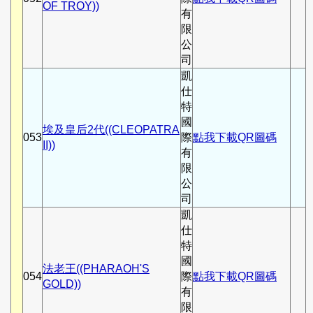
OF TROY))
有
限
公
司
凱
仕
特
國
埃及皇后2代((CLEOPATRA
053
際
點我下載QR圖碼
II))
有
限
公
司
凱
仕
特
國
法老王((PHARAOH'S
054
際
點我下載QR圖碼
GOLD))
有
限