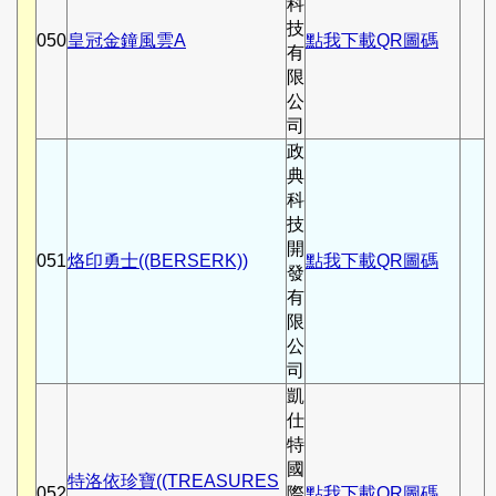
科
技
050
皇冠金鐘風雲A
點我下載QR圖碼
有
限
公
司
政
典
科
技
開
051
烙印勇士((BERSERK))
點我下載QR圖碼
發
有
限
公
司
凱
仕
特
國
特洛依珍寶((TREASURES
052
際
點我下載QR圖碼