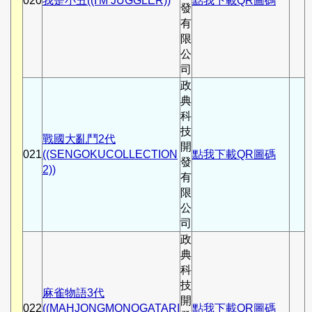
020
我是小丑((I'M JUGGLER))
點我下載QR圖碼
發
有
限
公
司
政
典
科
技
戰國大亂鬥2代
開
021
((SENGOKUCOLLECTION
點我下載QR圖碼
發
2))
有
限
公
司
政
典
科
技
麻雀物語3代
開
022
((MAHJONGMONOGATARI
點我下載QR圖碼