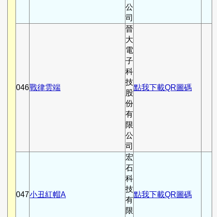
公
司
晉
大
電
子
科
技
046
戰律雲端
點我下載QR圖碼
股
份
有
限
公
司
宏
石
科
技
047
小丑紅帽A
點我下載QR圖碼
有
限