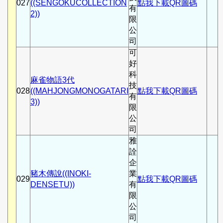
027
((SENGOKUCOLLECTION
點我下載QR圖碼
有
2))
限
公
司
可
好
科
麻雀物語3代
技
028
((MAHJONGMONOGATARI
點我下載QR圖碼
有
3))
限
公
司
雅
詮
企
豬木傳說((INOKI-
業
029
點我下載QR圖碼
DENSETU))
有
限
公
司