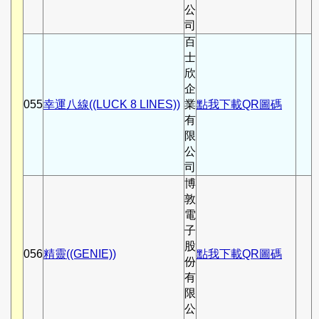
公
司
百
士
欣
企
055
幸運八線((LUCK 8 LINES))
業
點我下載QR圖碼
有
限
公
司
博
敦
電
子
股
056
精靈((GENIE))
點我下載QR圖碼
份
有
限
公