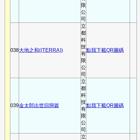
限
公
司
立
都
科
技
038
大地之和((TERRA))
點我下載QR圖碼
有
限
公
司
立
都
科
技
039
金太郎出世回胴篇
點我下載QR圖碼
有
限
公
司
立