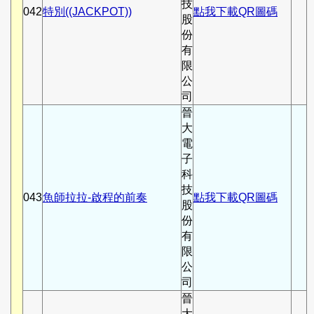
技
042
特別((JACKPOT))
點我下載QR圖碼
股
份
有
限
公
司
晉
大
電
子
科
技
043
魚師拉拉-啟程的前奏
點我下載QR圖碼
股
份
有
限
公
司
晉
大