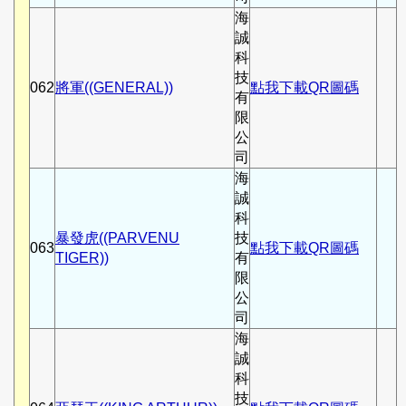
海
誠
科
技
062
將軍((GENERAL))
點我下載QR圖碼
有
限
公
司
海
誠
科
暴發虎((PARVENU
技
063
點我下載QR圖碼
TIGER))
有
限
公
司
海
誠
科
技