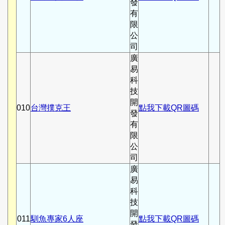
發
有
限
公
司
廣
易
科
技
開
010
台灣撲克王
點我下載QR圖碼
發
有
限
公
司
廣
易
科
技
開
011
馴魚專家6人座
點我下載QR圖碼
發