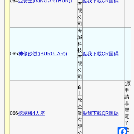
064
亞瑟王((KING ARTHUR))
點我下載QR圖碼
有
限
公
司
海
誠
科
技
065
神偷妙賊((BURGLAR))
點我下載QR圖碼
有
限
公
司
(原
百
申
士
請
欣
非
企
屬
066
挖糖機4人座
業
點我下載QR圖碼
電
有
子
限
F
遊
公