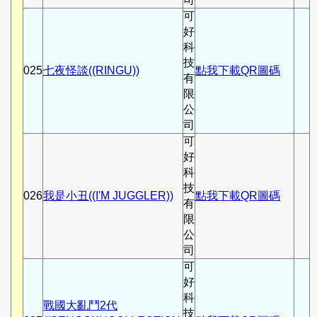
可
好
科
技
025
七夜怪談((RINGU))
點我下載QR圖碼
有
限
公
司
可
好
科
技
026
我是小丑((I'M JUGGLER))
點我下載QR圖碼
有
限
公
司
可
好
科
戰國大亂鬥2代
技