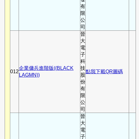
有
限
公
司
晉
大
電
子
科
企業傭兵進階版((BLACK
技
012
點我下載QR圖碼
LAGMN))
股
份
有
限
公
司
晉
大
電
子