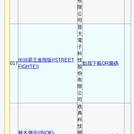
有
限
公
司
晉
大
電
子
科
街頭霸王進階版((STREET
技
017
點我下載QR圖碼
FIGHTE))
股
份
有
限
公
司
政
典
科
技
豬木傳說((INOKI-
開