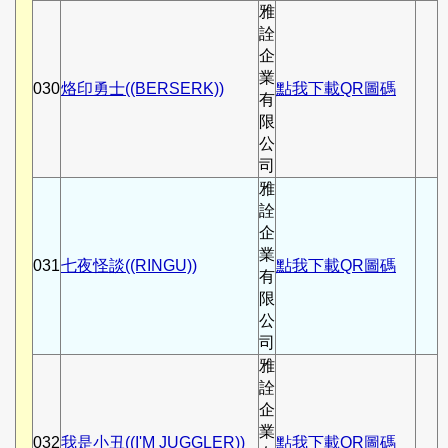
雅
詮
企
業
030
烙印勇士((BERSERK))
點我下載QR圖碼
有
限
公
司
雅
詮
企
業
031
七夜怪談((RINGU))
點我下載QR圖碼
有
限
公
司
雅
詮
企
業
032
我是小丑((I'M JUGGLER))
點我下載QR圖碼