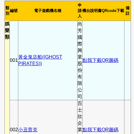
申
類
備
編號
電子遊戲機名稱
請
機台說明書QRcode下載
別
註
人
娛
尚
樂
芳
類
國
際
興
黃金鬼盜船((GHOST
業
001
點我下載QR圖碼
PIRATES))
股
份
有
限
公
司
百
士
欣
企
002
小丑普克
業
點我下載QR圖碼