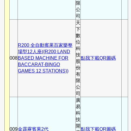
限
公
司
天
下
數
位
R200 全自動賓果百家樂整
科
場型12人座((R200 LAND
技
008
BASED MACHINE FOR
點我下載QR圖碼
股
BACCARAT-BINGO
份
GAMES 12 STATIONS))
有
限
公
司
廣
易
科
技
開
009
金霹靂賓果2代
點我下載QR圖碼