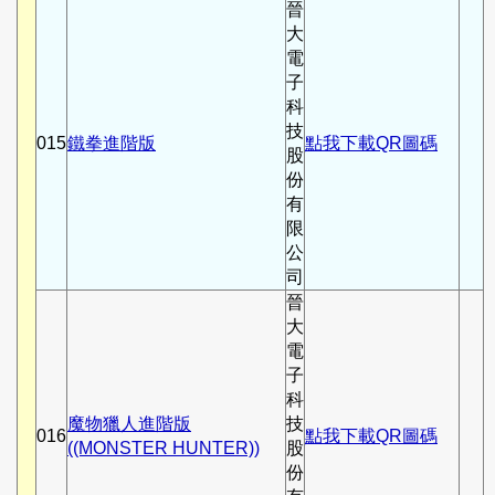
晉
大
電
子
科
技
015
鐵拳進階版
點我下載QR圖碼
股
份
有
限
公
司
晉
大
電
子
科
魔物獵人進階版
技
016
點我下載QR圖碼
((MONSTER HUNTER))
股
份