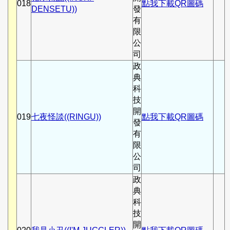
018
點我下載QR圖碼
DENSETU))
發
有
限
公
司
政
典
科
技
開
019
七夜怪談((RINGU))
點我下載QR圖碼
發
有
限
公
司
政
典
科
技
開