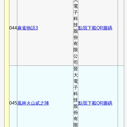
電
子
科
技
044
麻雀物語3
點我下載QR圖碼
股
份
有
限
公
司
晉
大
電
子
科
技
045
風林火山貳之陣
點我下載QR圖碼
股
份
有
限