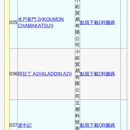
小
崧
貿
水戶黃門 2((KOUMON
易
035
點我下載QR圖碼
CHAMAKATSU))
有
限
公
司
小
崧
貿
易
036
阿拉丁 A2((ALADDIN A2))
點我下載QR圖碼
有
限
公
司
立
都
科
技
037
道中記
點我下載QR圖碼
有