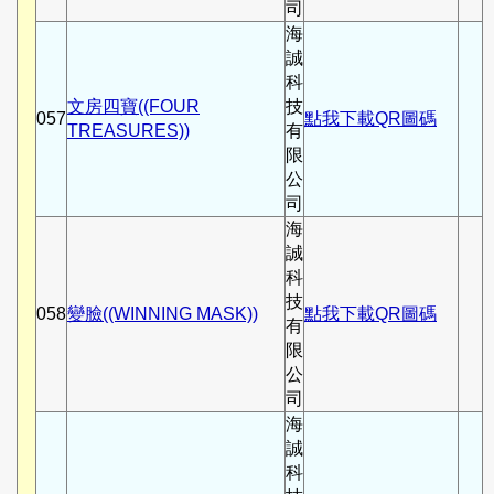
司
海
誠
科
文房四寶((FOUR
技
057
點我下載QR圖碼
TREASURES))
有
限
公
司
海
誠
科
技
058
變臉((WINNING MASK))
點我下載QR圖碼
有
限
公
司
海
誠
科