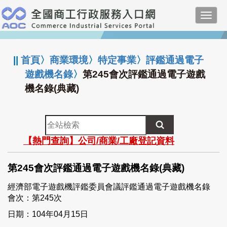
跳
Toggl
到
navig
主
:::
要
內
||
首頁
〉
商業環境
〉
特定事業
〉
評鑑通過電子
容
遊戲機名錄
〉
第245會次評鑑通過電子遊戲
機名錄(典藏)
全
站
【熱門查詢】公司/商業/工廠登記資料
檢
索
第245會次評鑑通過電子遊戲機名錄(典藏)
經濟部電子遊戲機評鑑委員會議評鑑通過電子遊戲機名錄
會次：第245次
日期：104年04月15日