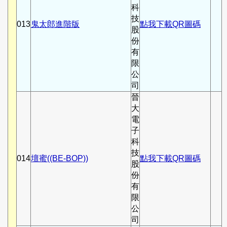
科
技
013
鬼太郎進階版
點我下載QR圖碼
股
份
有
限
公
司
晉
大
電
子
科
技
014
壇蜜((BE-BOP))
點我下載QR圖碼
股
份
有
限
公
司