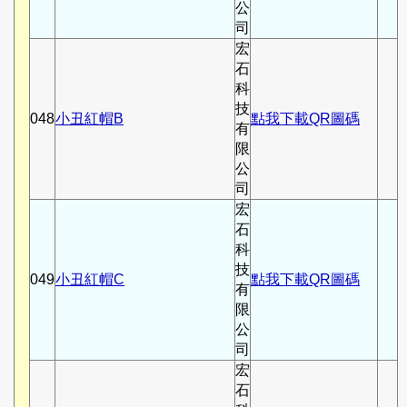
公
司
宏
石
科
技
048
小丑紅帽B
點我下載QR圖碼
有
限
公
司
宏
石
科
技
049
小丑紅帽C
點我下載QR圖碼
有
限
公
司
宏
石