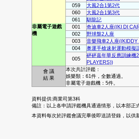
059
大風2合1第2代
060
大風2合1第3代
061
馴龍記
非屬電子遊戲
001
奇迪車2人座((KI DI CAR
機
002
野球盤2人座
003
音樂飛車2人座((KIDDY D
004
奧運手槍速射運動模擬訓練機
砰砰嘉年華反應訓練機2人座(
005
PLAYERS))
本次共計評鑑：
會 議
娛樂類：61件，全數通過。
結 果
非屬電子遊戲機：5件。
資料提供:商業司第3科
備註：以上各申請評鑑機具通過情形，以本部正
本資料每次於評鑑會議完畢後即送請登錄，以供新