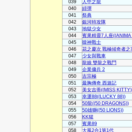
039
人中之龍
040
緋彈
041
祭典
042
銀河特攻隊
043
地獄少女
044
賓果精靈7人座((ANIMA L
045
噬神戰士
046
花之慶次 戰極傾奇者之
047
少女與戰車
048
龍娘 雙龍之戰鬥
049
企業傭兵 2
050
吉宗極
051
最胸傳奇 西遊記
052
美女吉蒂((MISS KITTY)
053
幸運88((LUCKY 88))
054
50龍((50 DRAGONS))
055
50雄獅((50 LIONS))
056
KK猩
057
賓果89
058
大風2合1第1代