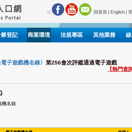
:::
回首頁
|
English
|
合夥登記
商業環境
法規專區
其他業務
線
過電子遊戲機名錄
〉
第256會次評鑑通過電子遊戲
【熱門查詢
)
戲機名錄