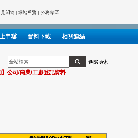
常見問答
|
網站導覽
|
公務專區
上申辦
資料下載
相關連結
全
進階檢索
站
】公司/商業/工廠登記資料
檢
索