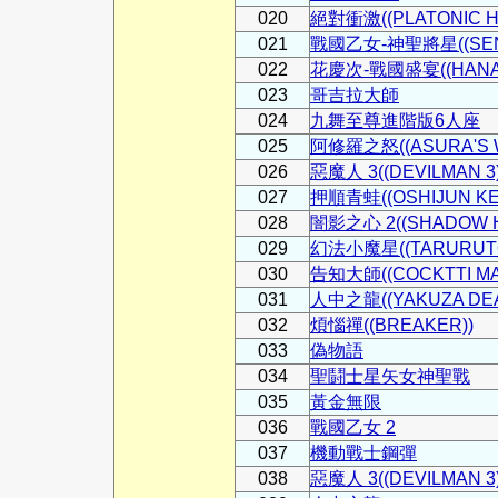
020
絕對衝激((PLATONIC H
021
戰國乙女-神聖將星((SEN
022
花慶次-戰國盛宴((HANA N
023
哥吉拉大師
024
九舞至尊進階版6人座
025
阿修羅之怒((ASURA'S 
026
惡魔人 3((DEVILMAN 3)
027
押順青蛙((OSHIJUN KE
028
闇影之心 2((SHADOW HE
029
幻法小魔星((TARURUTO
030
告知大師((COCKTTI MA
031
人中之龍((YAKUZA DEA
032
煩惱禪((BREAKER))
033
偽物語
034
聖鬪士星矢女神聖戰
035
黃金無限
036
戰國乙女 2
037
機動戰士鋼彈
038
惡魔人 3((DEVILMAN 3)