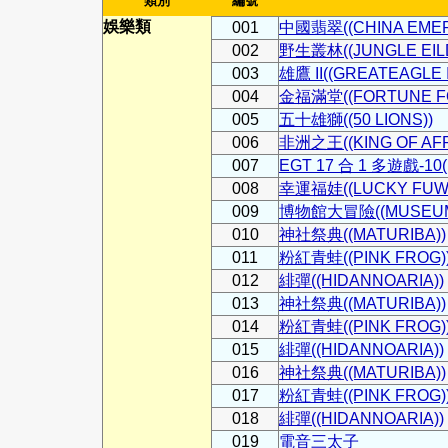
類別
編號
娛樂類
001
中國翡翠((CHINA EMER
002
野生叢林((JUNGLE EILD
003
雄鷹 II((GREATEAGLE II
004
金福滿堂((FORTUNE F
005
五十雄獅((50 LIONS))
006
非洲之王((KING OF AFR
007
EGT 17 合 1 多遊戲-10((
008
幸運福娃((LUCKY FUWA
009
博物館大冒險((MUSEUM
010
神社祭典((MATURIBA))
011
粉紅青蛙((PINK FROG)
012
緋彈((HIDANNOARIA))
013
神社祭典((MATURIBA))
014
粉紅青蛙((PINK FROG)
015
緋彈((HIDANNOARIA))
016
神社祭典((MATURIBA))
017
粉紅青蛙((PINK FROG)
018
緋彈((HIDANNOARIA))
019
電音三太子