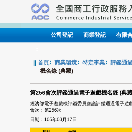
跳
到
主
要
內
公司登記
商業登記
有限
容
:::
||
首頁
〉
商業環境
〉
特定事業
〉
評鑑通
機名錄 (典藏)
第256會次評鑑通過電子遊戲機名錄 (典藏
經濟部電子遊戲機評鑑委員會議評鑑通過電子遊
會次：第256次
日期：105年03月17日