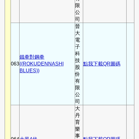
限
公
司
晉
大
電
子
科
鐵拳對鋼拳
技
063
((ROKUDENNASHI
點我下載QR圖碼
股
BLUES))
份
有
限
公
司
大
丹
育
樂
事