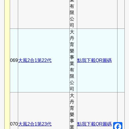
有
限
公
司
大
丹
育
樂
事
069
大風2合1第22代
點我下載QR圖碼
業
有
限
公
司
大
丹
育
樂
事
070
大風2合1第23代
點我下載QR圖碼
F
業