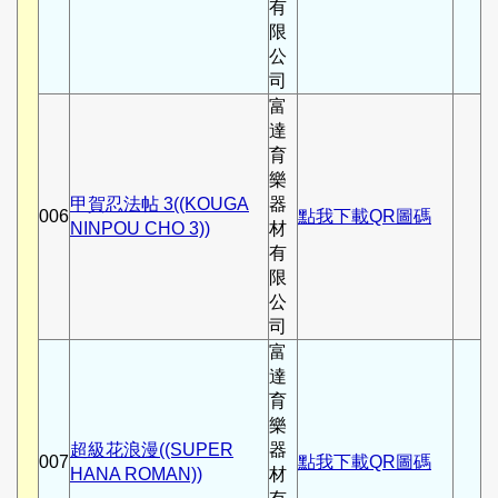
有
限
公
司
富
達
育
樂
甲賀忍法帖 3((KOUGA
器
006
點我下載QR圖碼
NINPOU CHO 3))
材
有
限
公
司
富
達
育
樂
超級花浪漫((SUPER
器
007
點我下載QR圖碼
HANA ROMAN))
材