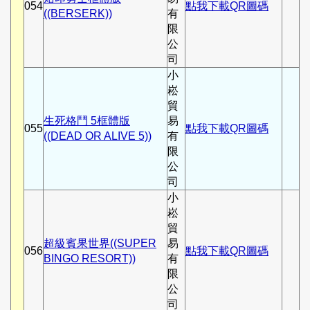
054
點我下載QR圖碼
((BERSERK))
有
限
公
司
小
崧
貿
生死格鬥 5框體版
易
055
點我下載QR圖碼
((DEAD OR ALIVE 5))
有
限
公
司
小
崧
貿
超級賓果世界((SUPER
易
056
點我下載QR圖碼
BINGO RESORT))
有
限
公
司