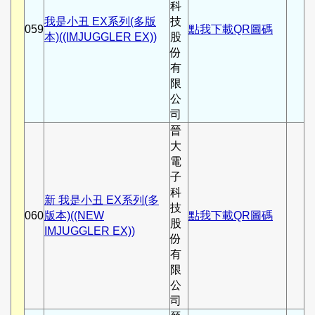
科
我是小丑 EX系列(多版
技
059
點我下載QR圖碼
本)((IMJUGGLER EX))
股
份
有
限
公
司
晉
大
電
子
科
新 我是小丑 EX系列(多
技
060
版本)((NEW
點我下載QR圖碼
股
IMJUGGLER EX))
份
有
限
公
司