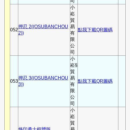
司
小
崧
貿
押忍 2((OSUBANCHOU
易
052
點我下載QR圖碼
2))
有
限
公
司
小
崧§
貿
押忍 3((OSUBANCHOU
易
053
點我下載QR圖碼
3))
有
限
公
司
小
崧
貿
烙印勇士框體版
易