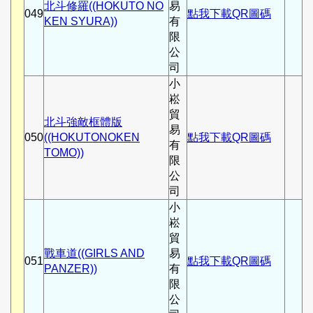
北斗修羅((HOKUTO NO
易
049
點我下載QR圖碼
KEN SYURA))
有
限
公
司
小
崧
貿
北斗強敵框體版
易
050
((HOKUTONOKEN
點我下載QR圖碼
有
TOMO))
限
公
司
小
崧
貿
戰車道((GIRLS AND
易
051
點我下載QR圖碼
PANZER))
有
限
公