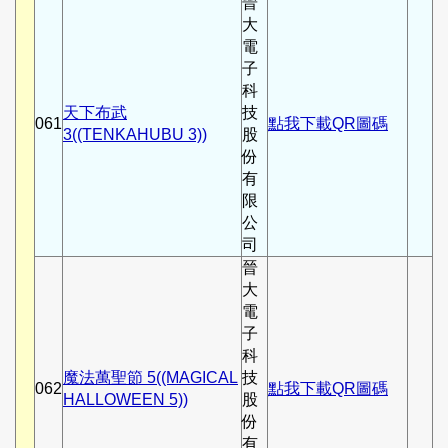
晉
大
電
子
科
天下布武
技
061
點我下載QR圖碼
3((TENKAHUBU 3))
股
份
有
限
公
司
晉
大
電
子
科
魔法萬聖節 5((MAGICAL
技
062
點我下載QR圖碼
HALLOWEEN 5))
股
份
有