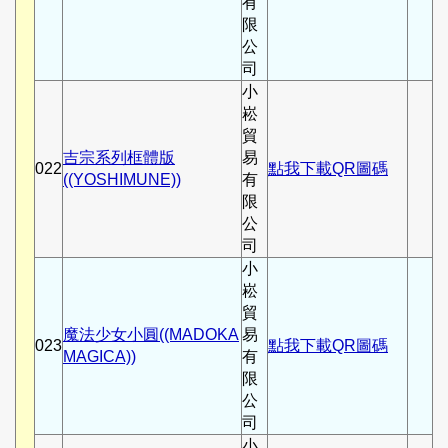
有
限
公
司
小
崧
貿
吉宗系列框體版
易
022
點我下載QR圖碼
((YOSHIMUNE))
有
限
公
司
小
崧
貿
魔法少女小圓((MADOKA
易
023
點我下載QR圖碼
MAGICA))
有
限
公
司
小