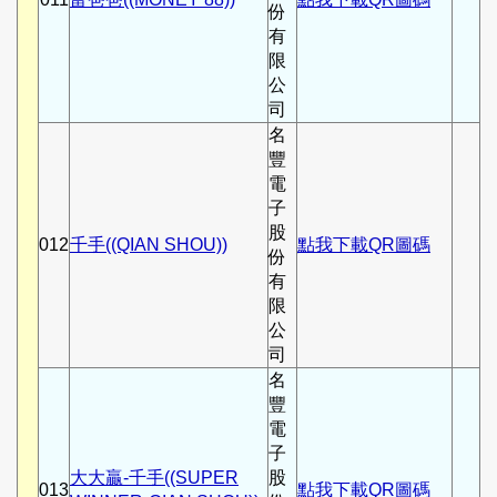
份
有
限
公
司
名
豐
電
子
股
012
千手((QIAN SHOU))
點我下載QR圖碼
份
有
限
公
司
名
豐
電
子
大大贏-千手((SUPER
股
013
點我下載QR圖碼