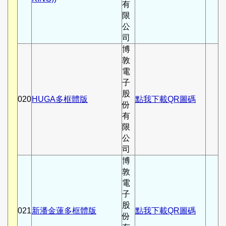
有
限
公
司
博
敦
電
子
股
020
HUGA多框體版
點我下載QR圖碼
份
有
限
公
司
博
敦
電
子
股
021
新潘金蓮多框體版
點我下載QR圖碼
份