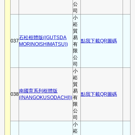
公
司
小
崧
貿
石松框體版((GUTSDA
易
037
點我下載QR圖碼
MORINOISHIMATSU))
有
限
公
司
小
崧
貿
南國育系列框體版
易
038
點我下載QR圖碼
((NANGOKUSODACHI))
有
限
公
司
小
崧