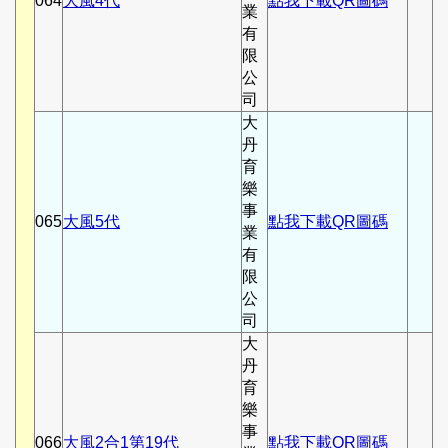
064
大風4代
點我下載QR圖碼
業
有
限
公
司
大
丹
育
樂
事
065
大風5代
點我下載QR圖碼
業
有
限
公
司
大
丹
育
樂
事
066
大風2合1第19代
點我下載QR圖碼