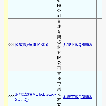
有
限
公
司
富
達
育
樂
器
008
搖滾寶貝((SHAKE))
點我下載QR圖碼
材
有
限
公
司
富
達
育
樂
潛龍諜影((METAL GEAR
器
009
點我下載QR圖碼
SOLID))
材
有