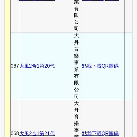
業
有
限
公
司
大
丹
育
樂
事
067
大風2合1第20代
點我下載QR圖碼
業
有
限
公
司
大
丹
育
樂
事
068
大風2合1第21代
點我下載QR圖碼
業