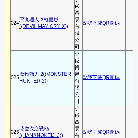
崧
貿
惡魔獵人 X框體版
易
024
點我下載QR圖碼
((DEVIL MAY CRY X))
有
限
公
司
小
崧
貿
魔物獵人 2((MONSTER
易
025
點我下載QR圖碼
HUNTER 2))
有
限
公
司
小
崧
貿
花慶次之戰極
易
026
點我下載QR圖碼
((HANANOKEIJI 3))
有