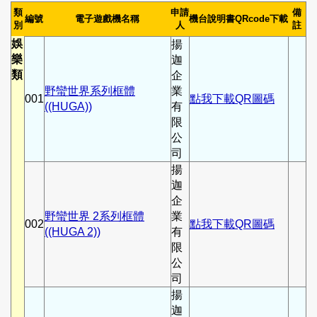
類
申請
備
編號
電子遊戲機名稱
機台說明書QRcode下載
別
人
註
娛
揚
樂
迦
類
企
野蠻世界系列框體
業
001
點我下載QR圖碼
((HUGA))
有
限
公
司
揚
迦
企
野蠻世界 2系列框體
業
002
點我下載QR圖碼
((HUGA 2))
有
限
公
司
揚
迦