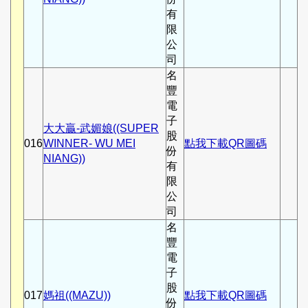
有
限
公
司
名
豐
電
子
大大贏-武媚娘((SUPER
股
016
WINNER- WU MEI
點我下載QR圖碼
份
NIANG))
有
限
公
司
名
豐
電
子
股
017
媽祖((MAZU))
點我下載QR圖碼
份