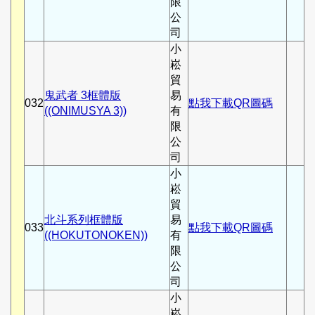
限
公
司
小
崧
貿
鬼武者 3框體版
易
032
點我下載QR圖碼
((ONIMUSYA 3))
有
限
公
司
小
崧
貿
北斗系列框體版
易
033
點我下載QR圖碼
((HOKUTONOKEN))
有
限
公
司
小
崧