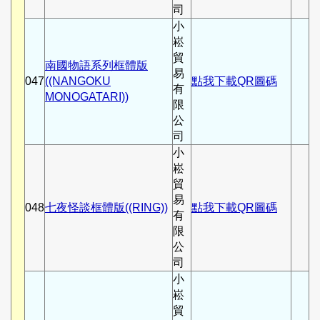
司
小
崧
貿
南國物語系列框體版
易
047
((NANGOKU
點我下載QR圖碼
有
MONOGATARI))
限
公
司
小
崧
貿
易
048
七夜怪談框體版((RING))
點我下載QR圖碼
有
限
公
司
小
崧
貿