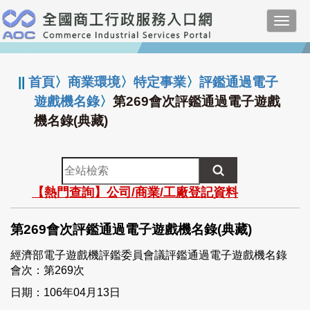
跳
Toggl
到
navig
主
:::
要
內
||
首頁
〉
商業環境
〉
特定事業
〉
評鑑通過電子
容
遊戲機名錄
〉
第269會次評鑑通過電子遊戲
機名錄(典藏)
全
站
【熱門查詢】公司/商業/工廠登記資料
檢
索
第269會次評鑑通過電子遊戲機名錄(典藏)
經濟部電子遊戲機評鑑委員會議評鑑通過電子遊戲機名錄
會次：第269次
日期：106年04月13日