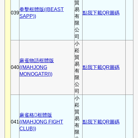
貿
拳擊框體版((BEAST
易
039
點我下載QR圖碼
SAPP))
有
限
公
司
小
崧
貿
麻雀物語框體版
易
040
((MAHJONG
點我下載QR圖碼
有
MONOGATRI))
限
公
司
小
崧
貿
麻雀格框體版
易
041
((MAHJONG FIGHT
點我下載QR圖碼
有
CLUB))
限