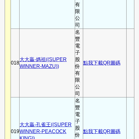
有
限
公
司
名
豐
電
子
大大贏-媽祖((SUPER
股
018
點我下載QR圖碼
WINNER-MAZU))
份
有
限
公
司
名
豐
電
子
大大贏-孔雀王((SUPER
股
019
WINNER-PEACOCK
點我下載QR圖碼
份
KING))