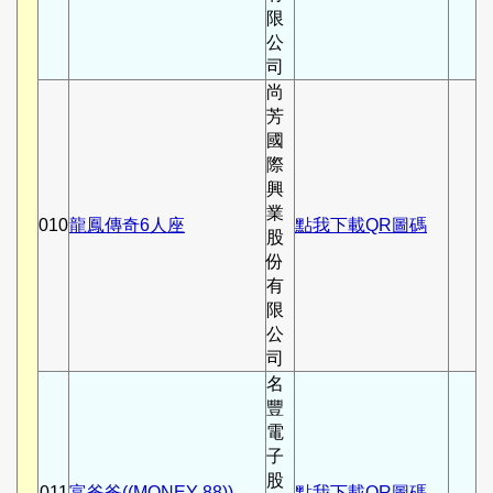
限
公
司
尚
芳
國
際
興
業
010
龍鳳傳奇6人座
點我下載QR圖碼
股
份
有
限
公
司
名
豐
電
子
股
011
富爸爸((MONEY 88))
點我下載QR圖碼