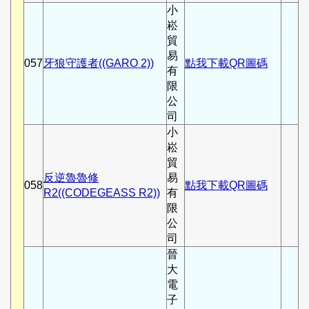
小
崧
貿
易
057
牙狼守護者((GARO 2))
點我下載QR圖碼
有
限
公
司
小
崧
貿
反逆魯魯修
易
058
點我下載QR圖碼
R2((CODEGEASS R2))
有
限
公
司
晉
大
電
子