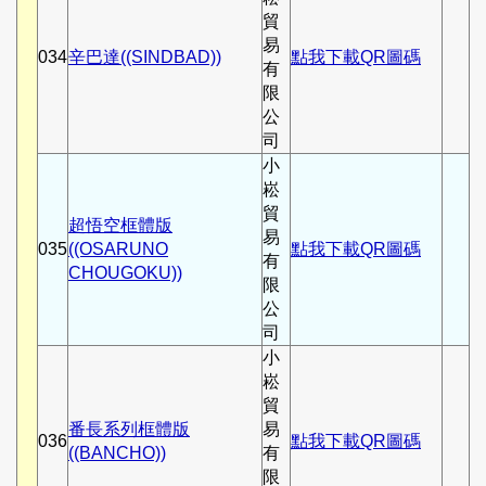
貿
易
034
辛巴達((SINDBAD))
點我下載QR圖碼
有
限
公
司
小
崧
貿
超悟空框體版
易
035
((OSARUNO
點我下載QR圖碼
有
CHOUGOKU))
限
公
司
小
崧
貿
番長系列框體版
易
036
點我下載QR圖碼
((BANCHO))
有
限