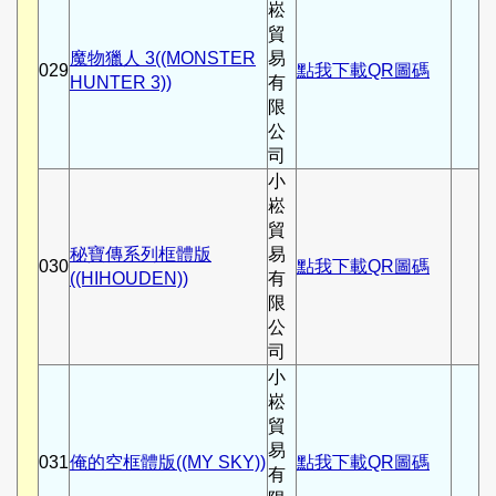
崧
貿
魔物獵人 3((MONSTER
易
029
點我下載QR圖碼
HUNTER 3))
有
限
公
司
小
崧
貿
秘寶傳系列框體版
易
030
點我下載QR圖碼
((HIHOUDEN))
有
限
公
司
小
崧
貿
易
031
俺的空框體版((MY SKY))
點我下載QR圖碼
有