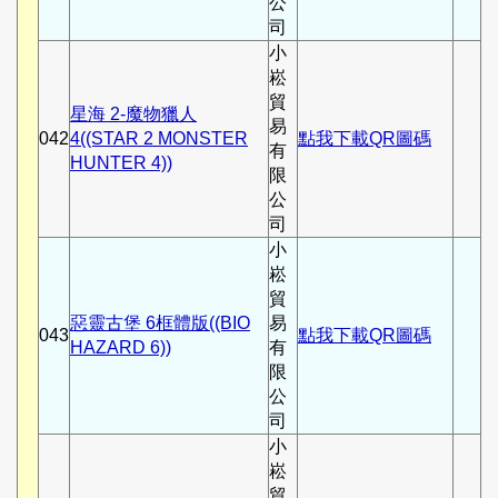
公
司
小
崧
貿
星海 2-魔物獵人
易
042
4((STAR 2 MONSTER
點我下載QR圖碼
有
HUNTER 4))
限
公
司
小
崧
貿
惡靈古堡 6框體版((BIO
易
043
點我下載QR圖碼
HAZARD 6))
有
限
公
司
小
崧
貿