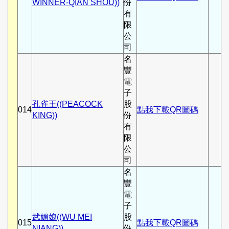
WINNER-QIAN SHOU))
份
有
限
公
司
名
豐
電
子
孔雀王((PEACOCK
股
014
點我下載QR圖碼
KING))
份
有
限
公
司
名
豐
電
子
武媚娘((WU MEI
股
015
點我下載QR圖碼
NIANG))
份