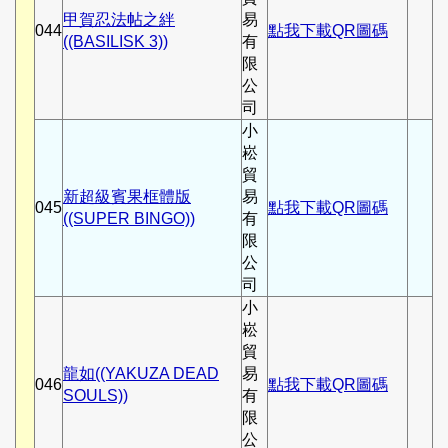
甲賀忍法帖之絆
易
044
點我下載QR圖碼
((BASILISK 3))
有
限
公
司
小
崧
貿
新超級賓果框體版
易
045
點我下載QR圖碼
((SUPER BINGO))
有
限
公
司
小
崧
貿
龍如((YAKUZA DEAD
易
046
點我下載QR圖碼
SOULS))
有
限
公