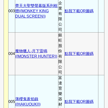
企
齊天大聖雙螢幕版系列框
業
003
體((MONKEY KING
點我下載QR圖碼
有
DUAL SCREEN))
限
公
司
銀
旺
股
魔物獵人-月下雷鳴
份
004
點我下載QR圖碼
((MONSTER HUNTER))
有
限
公
司
富
達
育
樂
薄櫻鬼蒼焰錄
器
005
點我下載QR圖碼
((HAKUOUKI))
材