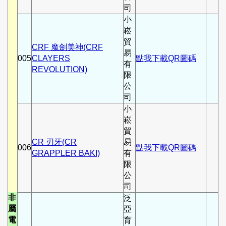
司
小
崧
貿
CRF 魔劍美神(CRF
易
005
CLAYERS
點我下載QR圖碼
有
REVOLUTION)
限
公
司
小
崧
貿
CR 刃牙(CR
易
006
點我下載QR圖碼
GRAPPLER BAKI)
有
限
公
司
非
泛
屬
亞
電
育