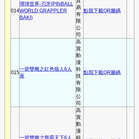
貿
彈球世界-刃牙(PINBALL
易
014
WORLD GRAPPLER
點我下載QR圖碼
有
BAKI)
限
公
司
高
賞
動
漫
一箭雙雕之紅色狼人6人
科
015
點我下載QR圖碼
座
技
有
限
公
司
高
賞
動
漫
一箭雙雕之熊霸天下6人
科