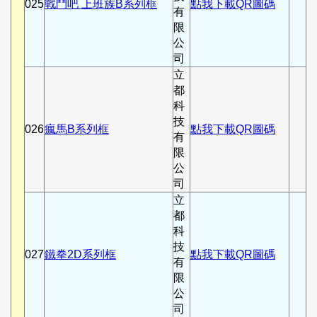
025
戰鬥吧 上班族B系列框
點我下載QR圖碼
有
限
公
司
立
都
科
技
026
瘋馬B系列框
點我下載QR圖碼
有
限
公
司
立
都
科
技
027
鐵拳2D系列框
點我下載QR圖碼
有
限
公
司