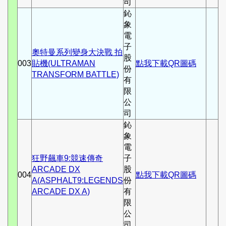
司
鈊
象
電
子
奧特曼系列變身大決戰 拍
股
003
貼機(ULTRAMAN
點我下載QR圖碼
份
TRANSFORM BATTLE)
有
限
公
司
鈊
象
電
狂野飆車9:競速傳奇
子
ARCADE DX
股
004
點我下載QR圖碼
A(ASPHALT9:LEGENDS
份
ARCADE DX A)
有
限
公
司