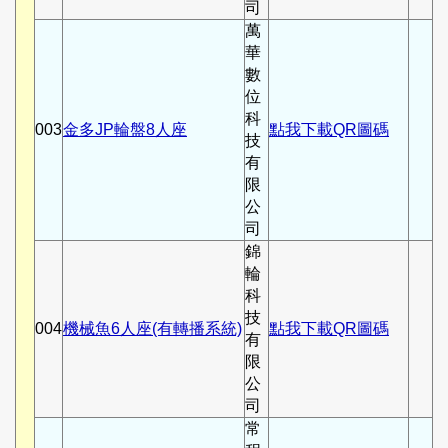
司
萬
華
數
位
科
003
金多JP輪盤8人座
點我下載QR圖碼
技
有
限
公
司
錦
輪
科
技
004
機械魚6人座(有轉播系統)
點我下載QR圖碼
有
限
公
司
常