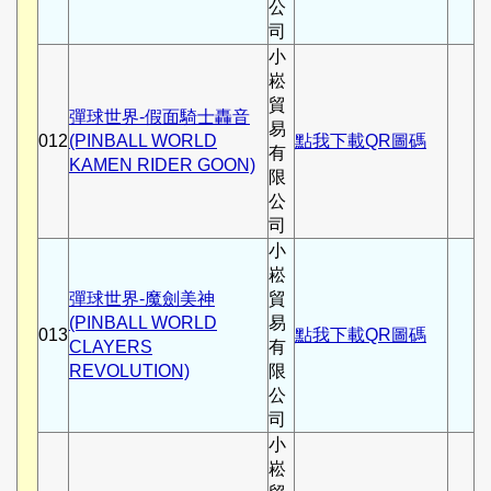
公
司
小
崧
貿
彈球世界-假面騎士轟音
易
012
(PINBALL WORLD
點我下載QR圖碼
有
KAMEN RIDER GOON)
限
公
司
小
崧
彈球世界-魔劍美神
貿
(PINBALL WORLD
易
013
點我下載QR圖碼
CLAYERS
有
REVOLUTION)
限
公
司
小
崧