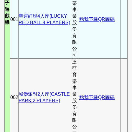
子
樂
遊
事
戲
幸運紅球4人座(LUCKY
業
001
點我下載QR圖碼
機
RED BALL 4 PLAYERS)
股
份
有
限
公
司
泛
亞
育
樂
事
城堡派對2人座(CASTLE
業
002
點我下載QR圖碼
PARK 2 PLAYERS)
股
份
有
限
公