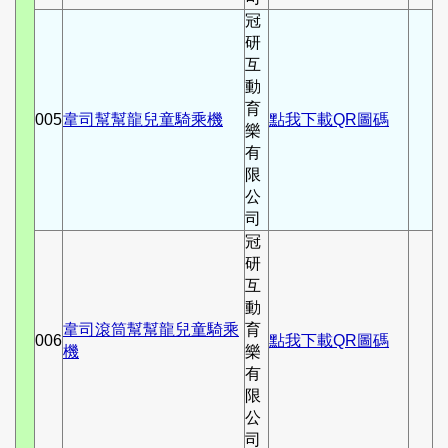
冠
研
互
動
育
005
韋司幫幫龍兒童騎乘機
點我下載QR圖碼
樂
有
限
公
司
冠
研
互
動
韋司滾筒幫幫龍兒童騎乘
育
006
點我下載QR圖碼
機
樂
有
限
公
司