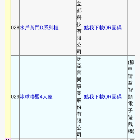
立
都
科
技
028
水戶黃門D系列框
點我下載QR圖碼
有
限
公
司
泛
(原
亞
申
育
請
樂
益
事
智
業
029
冰球聯盟4人座
點我下載QR圖碼
類
股
電
份
子
有
遊
限
戲
公
機)
司