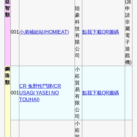
益
(原
智
陸
申
類
豪
請
科
非
技
屬
001
小弟補給站(HOMIEAT)
點我下載QR圖碼
有
電
限
子
公
遊
司
戲
機)
鋼
小
珠
崧
類
貿
CR 兔野性鬥牌(CR
易
001
USAGI YASEI NO
點我下載QR圖碼
有
TOUHAI)
限
公
司
小
崧
貿