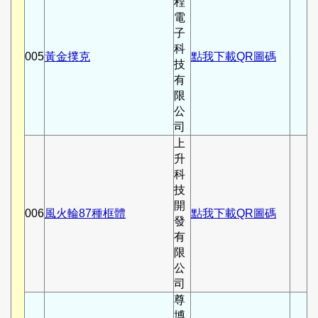
程
電
子
科
005
黃金撲克
點我下載QR圖碼
技
有
限
公
司
上
升
科
技
開
006
風火輪87種框體
點我下載QR圖碼
發
有
限
公
司
尊
博