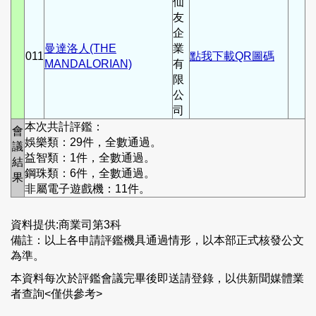
仙
友
企
曼達洛人(THE
業
011
點我下載QR圖碼
MANDALORIAN)
有
限
公
司
本次共計評鑑：
會
娛樂類：29件，全數通過。
議
益智類：1件，全數通過。
結
鋼珠類：6件，全數通過。
果
非屬電子遊戲機：11件。
資料提供:商業司第3科
備註：以上各申請評鑑機具通過情形，以本部正式核發公文
為準。
本資料每次於評鑑會議完畢後即送請登錄，以供新聞媒體業
者查詢<僅供參考>