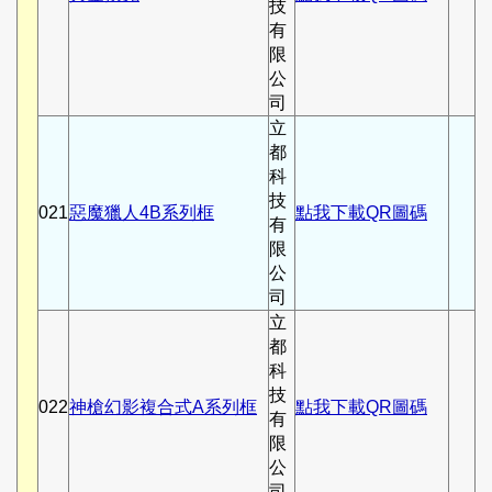
技
有
限
公
司
立
都
科
技
021
惡魔獵人4B系列框
點我下載QR圖碼
有
限
公
司
立
都
科
技
022
神槍幻影複合式A系列框
點我下載QR圖碼
有
限
公
司