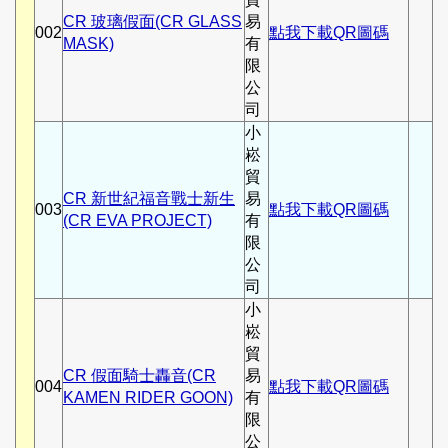
CR 玻璃假面(CR GLASS
易
002
點我下載QR圖碼
MASK)
有
限
公
司
小
崧
貿
CR 新世紀福音戰士新生
易
003
點我下載QR圖碼
(CR EVA PROJECT)
有
限
公
司
小
崧
貿
CR 假面騎士轟音(CR
易
004
點我下載QR圖碼
KAMEN RIDER GOON)
有
限
公