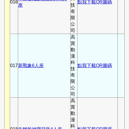
016
點我下載QR圖碼
座
技
有
限
公
司
高
賞
動
漫
科
017
新戰象6人座
點我下載QR圖碼
技
有
限
公
司
高
賞
動
漫
科