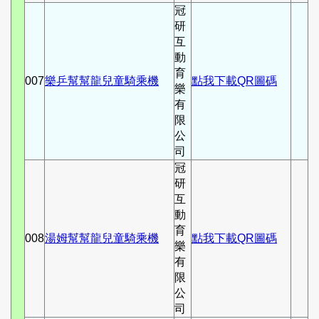
冠
研
互
動
育
007
樂乒幫幫龍兒童騎乘機
點我下載QR圖碼
樂
有
限
公
司
冠
研
互
動
育
008
湯姆幫幫龍兒童騎乘機
點我下載QR圖碼
樂
有
限
公
司