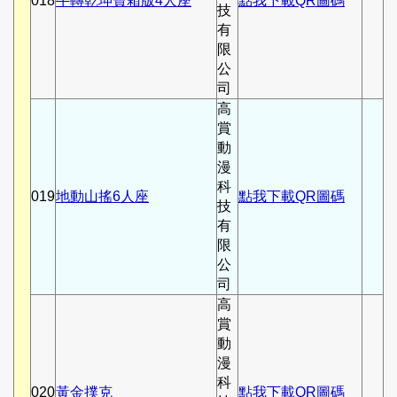
018
牛轉乾坤寶箱版4人座
點我下載QR圖碼
技
有
限
公
司
高
賞
動
漫
科
019
地動山搖6人座
點我下載QR圖碼
技
有
限
公
司
高
賞
動
漫
科
020
黃金撲克
點我下載QR圖碼