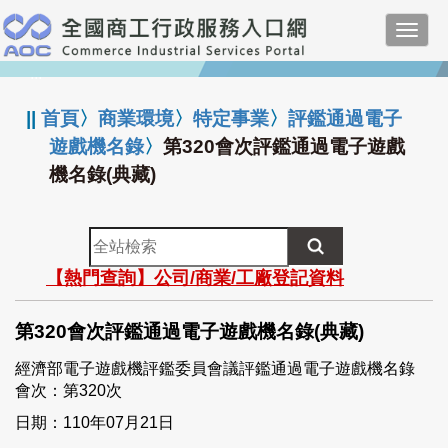
跳
Toggl
到
navig
主
:::
要
內
||
首頁
〉
商業環境
〉
特定事業
〉
評鑑通過電子
容
遊戲機名錄
〉
第320會次評鑑通過電子遊戲
機名錄(典藏)
全
站
【熱門查詢】公司/商業/工廠登記資料
檢
索
第320會次評鑑通過電子遊戲機名錄(典藏)
經濟部電子遊戲機評鑑委員會議評鑑通過電子遊戲機名錄
會次：第320次
日期：110年07月21日