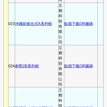
立
都
科
技
023
沖繩節複合式A系列框
點我下載QR圖碼
有
限
公
司
立
都
科
技
024
創聖2B系列框
點我下載QR圖碼
有
限
公
司
立
都
科
技