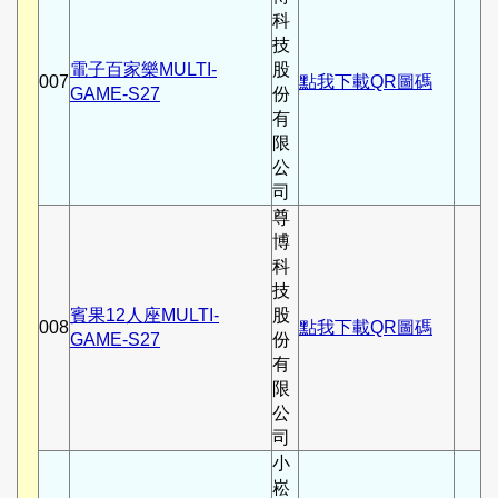
科
技
電子百家樂MULTI-
股
007
點我下載QR圖碼
GAME-S27
份
有
限
公
司
尊
博
科
技
賓果12人座MULTI-
股
008
點我下載QR圖碼
GAME-S27
份
有
限
公
司
小
崧