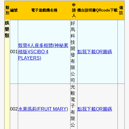
申
類
備
編號
電子遊戲機名稱
請
機台說明書QRcode下載
別
註
人
娛
好
樂
馬
類
科
技
骰寶4人座多框體(神秘累
開
001
積版)(SCIBO 4
點我下載QR圖碼
發
PLAYERS)
有
限
公
司
光
毅
電
子
002
水果瑪莉(FRUIT MARY)
點我下載QR圖碼
有
限
公