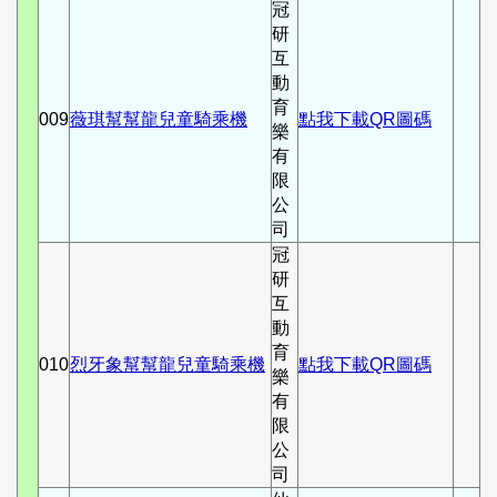
冠
研
互
動
育
009
薇琪幫幫龍兒童騎乘機
點我下載QR圖碼
樂
有
限
公
司
冠
研
互
動
育
010
烈牙象幫幫龍兒童騎乘機
點我下載QR圖碼
樂
有
限
公
司