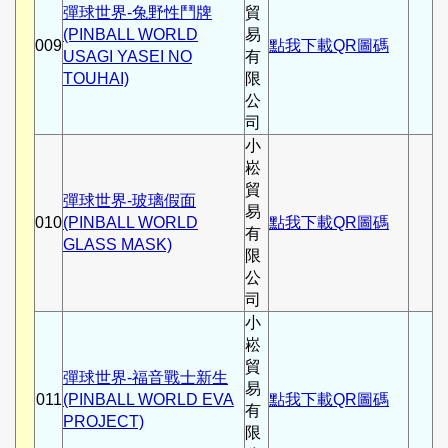
彈球世界-兔野性鬥牌
貿
(PINBALL WORLD
易
009
點我下載QR圖碼
USAGI YASEI NO
有
TOUHAI)
限
公
司
小
崧
貿
彈球世界-玻璃假面
易
010
(PINBALL WORLD
點我下載QR圖碼
有
GLASS MASK)
限
公
司
小
崧
貿
彈球世界-福音戰士新生
易
011
(PINBALL WORLD EVA
點我下載QR圖碼
有
PROJECT)
限