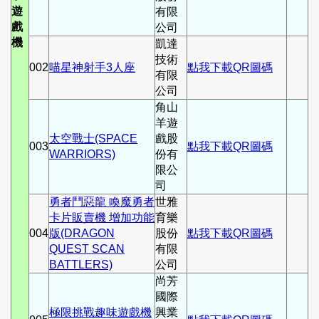
遊
有限
戲
公司
機
凱達
技術
002
喵星神射手3人座
點我下載QR圖碼
有限
公司
角山
羊遊
太空戰士(SPACE
戲股
003
點我下載QR圖碼
WARRIORS)
份有
限公
司
勇者鬥惡龍 喚魔勇者
世雅
卡片販賣機 增加功能
育樂
004
版(DRAGON
股份
點我下載QR圖碼
QUEST SCAN
有限
BATTLERS)
公司
尚芳
國際
極限挑戰趣味遊戲機
興業