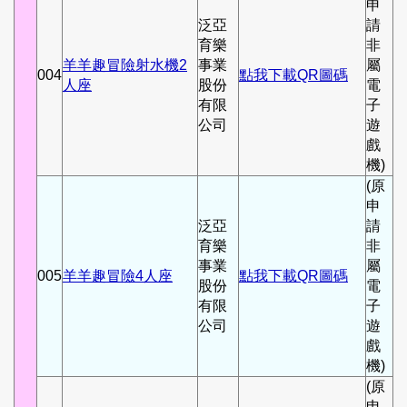
申
泛亞
請
育樂
非
羊羊趣冒險射水機2
事業
屬
004
點我下載QR圖碼
人座
股份
電
有限
子
公司
遊
戲
機)
(原
申
泛亞
請
育樂
非
事業
屬
005
羊羊趣冒險4人座
點我下載QR圖碼
股份
電
有限
子
公司
遊
戲
機)
(原
申