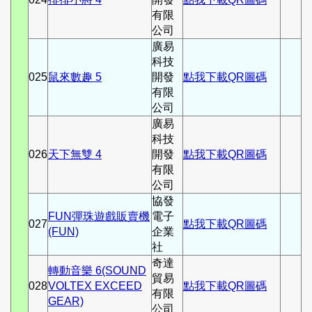
有限
公司
廣易
科技
025
鼠來數趣 5
開發
點我下載QR圖碼
有限
公司
廣易
科技
026
天下無雙 4
開發
點我下載QR圖碼
有限
公司
協發
FUN彈珠遊戲販賣機
電子
027
點我下載QR圖碼
(FUN)
企業
社
奇達
轉動音樂 6(SOUND
貿易
028
VOLTEX EXCEED
點我下載QR圖碼
有限
GEAR)
公司