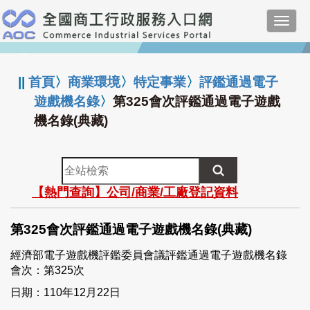
跳
Toggl
到
navig
主
:::
要
內
||
首頁
〉
商業環境
〉
特定事業
〉
評鑑通過電子
容
遊戲機名錄
〉
第325會次評鑑通過電子遊戲
機名錄(典藏)
全
站
【熱門查詢】公司/商業/工廠登記資料
檢
索
第325會次評鑑通過電子遊戲機名錄(典藏)
經濟部電子遊戲機評鑑委員會議評鑑通過電子遊戲機名錄
會次：第325次
日期：110年12月22日