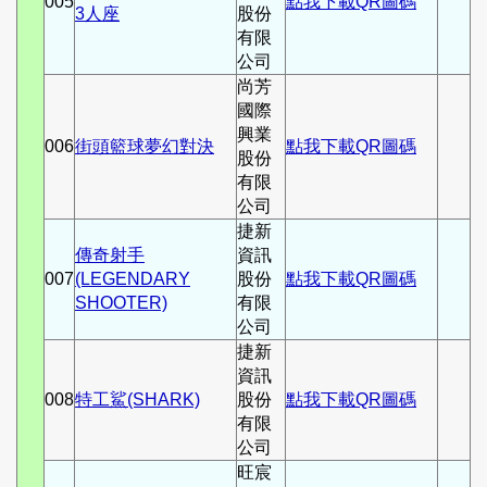
005
點我下載QR圖碼
3人座
股份
有限
公司
尚芳
國際
興業
006
街頭籃球夢幻對決
點我下載QR圖碼
股份
有限
公司
捷新
傳奇射手
資訊
007
(LEGENDARY
股份
點我下載QR圖碼
SHOOTER)
有限
公司
捷新
資訊
008
特工鯊(SHARK)
股份
點我下載QR圖碼
有限
公司
旺宸