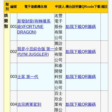
類
編號
電子遊戲機名稱
申請人
機台說明書QRcode下載
備註
別
娛
名豐
樂
新發財龍(有轉播系
電子
類
001
統)(FORTUNE
股份
點我下載QR圖碼
DRAGON)
有限
公司
雅詮
我是小丑綜合版 第一
企業
002
點我下載QR圖碼
代(I'M JUGGLER)
有限
公司
和泰
開發
003
士富 第一代
科技
點我下載QR圖碼
有限
公司
百士
欣企
004
吉宗將軍駕到
業有
點我下載QR圖碼
限公