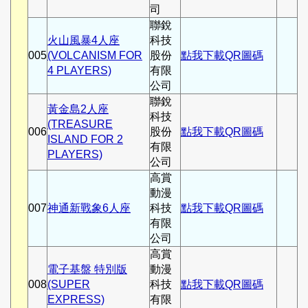
司
聯銳
火山風暴4人座
科技
005
(VOLCANISM FOR
股份
點我下載QR圖碼
4 PLAYERS)
有限
公司
聯銳
黃金島2人座
科技
(TREASURE
006
股份
點我下載QR圖碼
ISLAND FOR 2
有限
PLAYERS)
公司
高賞
動漫
007
神通新戰象6人座
科技
點我下載QR圖碼
有限
公司
高賞
電子基盤 特別版
動漫
008
(SUPER
科技
點我下載QR圖碼
EXPRESS)
有限