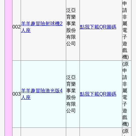
申
泛亞
請
育樂
非
羊羊趣冒險射球機2
事業
屬
002
點我下載QR圖碼
人座
股份
電
有限
子
公司
遊
戲
機)
(原
申
泛亞
請
育樂
非
羊羊趣冒險激光版4
事業
屬
003
點我下載QR圖碼
人座
股份
電
有限
子
公司
遊
戲
機)
(原