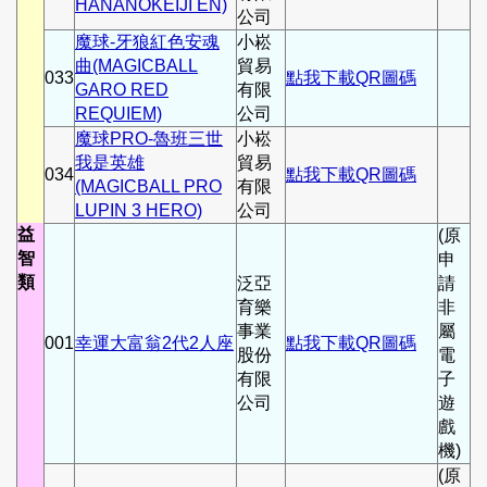
HANANOKEIJI EN)
公司
魔球-牙狼紅色安魂
小崧
曲(MAGICBALL
貿易
033
點我下載QR圖碼
GARO RED
有限
REQUIEM)
公司
魔球PRO-魯班三世
小崧
我是英雄
貿易
034
點我下載QR圖碼
(MAGICBALL PRO
有限
LUPIN 3 HERO)
公司
益
(原
智
申
類
泛亞
請
育樂
非
事業
屬
001
幸運大富翁2代2人座
點我下載QR圖碼
股份
電
有限
子
公司
遊
戲
機)
(原