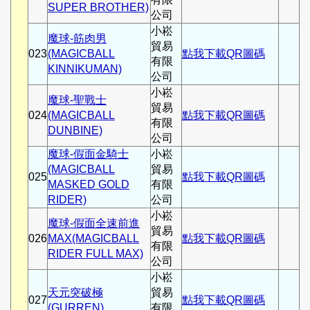
SUPER BROTHER)
公司
小崧
魔球-筋肉男
貿易
023
(MAGICBALL
點我下載QR圖碼
有限
KINNIKUMAN)
公司
小崧
魔球-聖戰士
貿易
024
(MAGICBALL
點我下載QR圖碼
有限
DUNBINE)
公司
魔球-假面金騎士
小崧
(MAGICBALL
貿易
025
點我下載QR圖碼
MASKED GOLD
有限
RIDER)
公司
小崧
魔球-假面全速前進
貿易
026
MAX(MAGICBALL
點我下載QR圖碼
有限
RIDER FULL MAX)
公司
小崧
天元突破極
貿易
027
點我下載QR圖碼
(GURREN)
有限