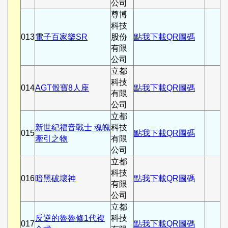
公司
尊博
科技
013
電子百家樂SR
股份
點我下載QR圖碼
有限
公司
立都
科技
014
AGT骰寶8人座
點我下載QR圖碼
有限
公司
立都
新世紀福音戰士 魂魄
科技
015
點我下載QR圖碼
牽引之物
有限
公司
立都
科技
016
暗黑破壞神
點我下載QR圖碼
有限
公司
立都
反逆的魯魯修1代複
科技
017
點我下載QR圖碼