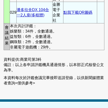
金勝
潘多拉盒DX 104合
電子
029
點我下載QR圖碼
一2人座(多框體)
企業
社
本次共計評鑑：
會
娛樂類：34件，全數通過。
議
益智類：6件，全數通過。
結
鋼珠類：2件，全數通過。
果
非屬電子遊戲機：29件。
資料提供:商業司第3科
備註：以上各申請評鑑機具通過情形，以本部正式核發公文
為準。
本資料每次於評鑑會議完畢後即送請登錄，以供新聞媒體業
者查詢<僅供參考>