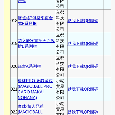
合式
有限
公司
立都
麻雀格?俱樂部複合
科技
018
點我下載QR圖碼
式F系列框
有限
公司
立都
花之慶次貫穿天之戰
科技
019
點我下載QR圖碼
槍B系列框
有限
公司
立都
科技
020
綠童A系列框
點我下載QR圖碼
有限
公司
魔球PRO-牙狼魔戒
小崧
(MAGICBALL PRO
貿易
021
點我下載QR圖碼
CARO MAKAI
有限
NOHANA)
公司
小崧
魔球-超人兄弟
貿易
022
(MAGICBALL
點我下載QR圖碼
有限