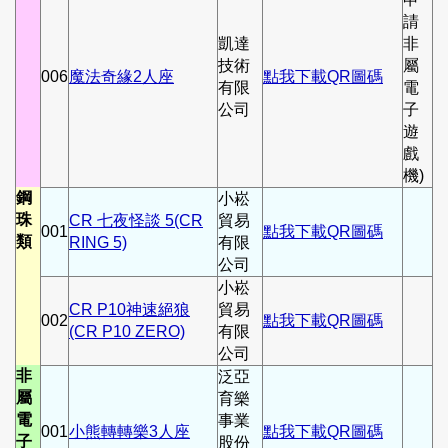
請
凱達
非
技術
屬
006
魔法奇緣2人座
點我下載QR圖碼
有限
電
公司
子
遊
戲
機)
鋼
小崧
珠
CR 七夜怪談 5(CR
貿易
001
點我下載QR圖碼
類
RING 5)
有限
公司
小崧
CR P10神速絕狼
貿易
002
點我下載QR圖碼
(CR P10 ZERO)
有限
公司
非
泛亞
屬
育樂
電
事業
001
小熊轉轉樂3人座
點我下載QR圖碼
子
股份