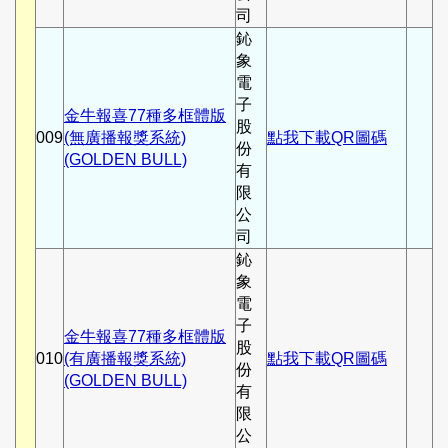
司
鈊
象
電
子
金牛報喜77種多框體版
股
009
(無廣播報獎系統)
點我下載QR圖碼
份
(GOLDEN BULL)
有
限
公
司
鈊
象
電
子
金牛報喜77種多框體版
股
010
(有廣播報獎系統)
點我下載QR圖碼
份
(GOLDEN BULL)
有
限
公