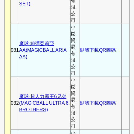
有
SET)
限
公
司
小
崧
貿
魔球-緋彈亞莉亞
易
031
AA(MAGICBALL ARIA
點我下載QR圖碼
有
AA)
限
公
司
小
崧
貿
魔球-超人力霸王6兄弟
易
032
(MAGICBALL ULTRA 6
點我下載QR圖碼
有
BROTHERS)
限
公
司
小