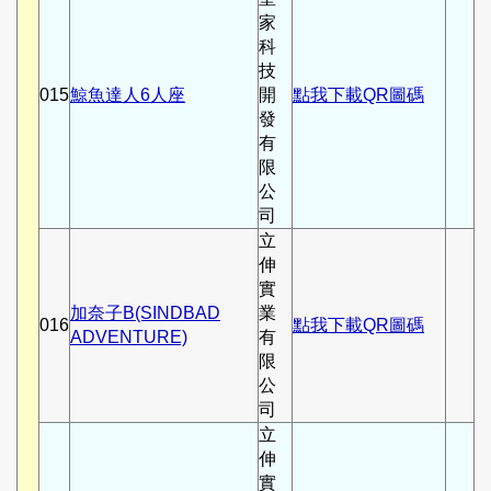
家
科
技
015
鯨魚達人6人座
開
點我下載QR圖碼
發
有
限
公
司
立
伸
實
加奈子B(SINDBAD
業
016
點我下載QR圖碼
ADVENTURE)
有
限
公
司
立
伸
實