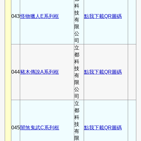
科
技
043
怪物獵人E系列框
點我下載QR圖碼
有
限
公
司
立
都
科
技
044
豬木傳說A系列框
點我下載QR圖碼
有
限
公
司
立
都
科
技
045
闇煞鬼武C系列框
點我下載QR圖碼
有
限