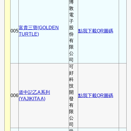
博
敦
電
子
富貴三寶(GOLDEN
股
005
點我下載QR圖碼
TURTLE)
份
有
限
公
司
可
好
科
技
道中記乙A系列
開
006
點我下載QR圖碼
(YAJIKITA A)
發
有
限
公
司