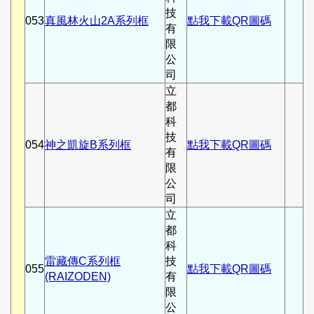
技
053
真風林火山2A系列框
點我下載QR圖碼
有
限
公
司
立
都
科
技
054
神之凱旋B系列框
點我下載QR圖碼
有
限
公
司
立
都
科
雷藏傳C系列框
技
055
點我下載QR圖碼
(RAIZODEN)
有
限
公