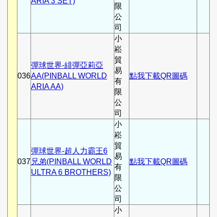
ARIA 3 SET)
限
公
司
小
崧
貿
彈球世界-緋彈亞莉亞
易
036
AA(PINBALL WORLD
點我下載QR圖碼
有
ARIA AA)
限
公
司
小
崧
貿
彈球世界-超人力霸王6
易
037
兄弟(PINBALL WORLD
點我下載QR圖碼
有
ULTRA 6 BROTHERS)
限
公
司
小