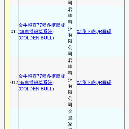
司
君
峰
科
金牛報喜77種多框體版
技
011
(無廣播報獎系統)
點我下載QR圖碼
有
(GOLDEN BULL)
限
公
司
君
峰
科
金牛報喜77種多框體版
技
012
(有廣播報獎系統)
點我下載QR圖碼
有
(GOLDEN BULL)
限
公
司
金
皇
家