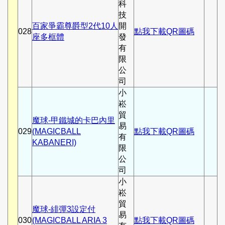
科
技
百家爭霸尊爵型2代10人
開
028
點我下載QR圖碼
座多框體
發
有
限
公
司
小
崧
貿
魔球-甲鐵城的卡巴內里
易
029
(MAGICBALL
點我下載QR圖碼
有
KABANERI)
限
公
司
小
崧
貿
魔球-緋彈3設定付
易
030
(MAGICBALL ARIA 3
點我下載QR圖碼