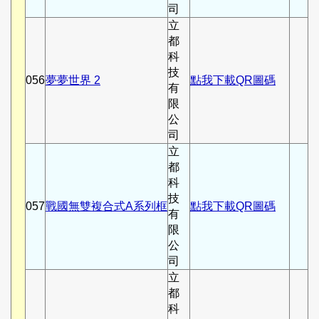
司
立
都
科
技
056
夢夢世界 2
點我下載QR圖碼
有
限
公
司
立
都
科
技
057
戰國無雙複合式A系列框
點我下載QR圖碼
有
限
公
司
立
都
科