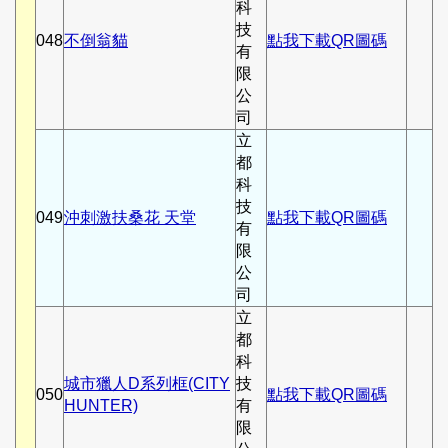
科
技
048
不倒翁貓
點我下載QR圖碼
有
限
公
司
立
都
科
技
049
沖刺激扶桑花 天堂
點我下載QR圖碼
有
限
公
司
立
都
科
城市獵人D系列框(CITY
技
050
點我下載QR圖碼
HUNTER)
有
限