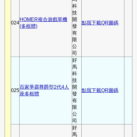
科
技
HOMER複合遊戲單機
開
024
點我下載QR圖碼
(多框體)
發
有
限
公
司
好
馬
科
技
百家爭霸尊爵型2代4人
開
025
點我下載QR圖碼
座多框體
發
有
限
公
司
好
馬