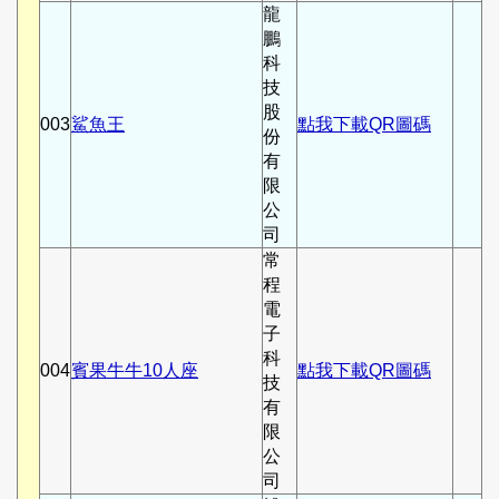
龍
鵬
科
技
股
003
鯊魚王
點我下載QR圖碼
份
有
限
公
司
常
程
電
子
科
004
賓果牛牛10人座
點我下載QR圖碼
技
有
限
公
司