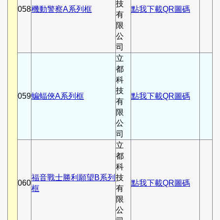
技
058
機動警察A系列框
點我下載QR圖碼
有
限
公
司
立
都
科
技
059
蝙蝠俠A系列框
點我下載QR圖碼
有
限
公
司
立
都
科
福音戰士勝利願望B系列
技
060
點我下載QR圖碼
框
有
限
公