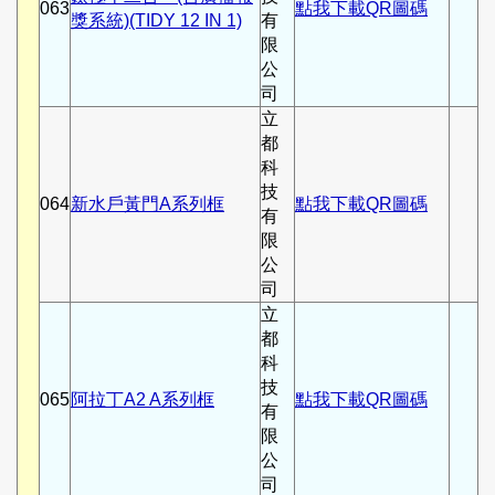
063
點我下載QR圖碼
獎系統)(TIDY 12 IN 1)
有
限
公
司
立
都
科
技
064
新水戶黃門A系列框
點我下載QR圖碼
有
限
公
司
立
都
科
技
065
阿拉丁A2 A系列框
點我下載QR圖碼
有
限
公
司