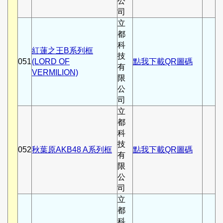
公
司
立
都
科
紅蓮之王B系列框
技
051
(LORD OF
點我下載QR圖碼
有
VERMILION)
限
公
司
立
都
科
技
052
秋葉原AKB48 A系列框
點我下載QR圖碼
有
限
公
司
立
都
科