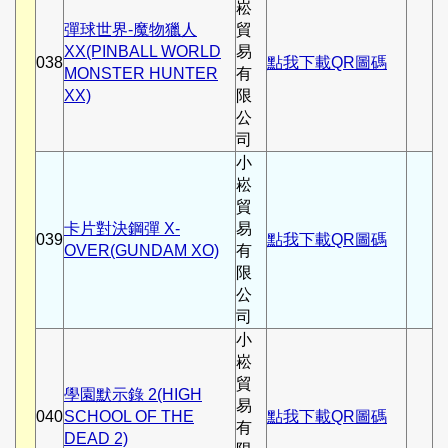
崧
彈球世界-魔物獵人
貿
XX(PINBALL WORLD
易
038
點我下載QR圖碼
MONSTER HUNTER
有
XX)
限
公
司
小
崧
貿
卡片對決鋼彈 X-
易
039
點我下載QR圖碼
OVER(GUNDAM XO)
有
限
公
司
小
崧
貿
學園默示錄 2(HIGH
易
040
SCHOOL OF THE
點我下載QR圖碼
有
DEAD 2)