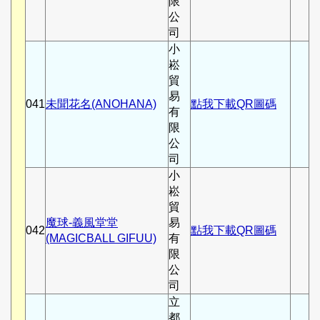
限
公
司
小
崧
貿
易
041
未聞花名(ANOHANA)
點我下載QR圖碼
有
限
公
司
小
崧
貿
魔球-義風堂堂
易
042
點我下載QR圖碼
(MAGICBALL GIFUU)
有
限
公
司
立
都