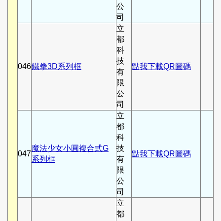
公
司
立
都
科
技
046
鐵拳3D系列框
點我下載QR圖碼
有
限
公
司
立
都
科
魔法少女小圓複合式G
技
047
點我下載QR圖碼
系列框
有
限
公
司
立
都