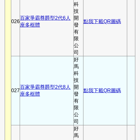
科
技
百家爭霸尊爵型2代6人
開
026
點我下載QR圖碼
座多框體
發
有
限
公
司
好
馬
科
技
百家爭霸尊爵型2代8人
開
027
點我下載QR圖碼
座多框體
發
有
限
公
司
好
馬