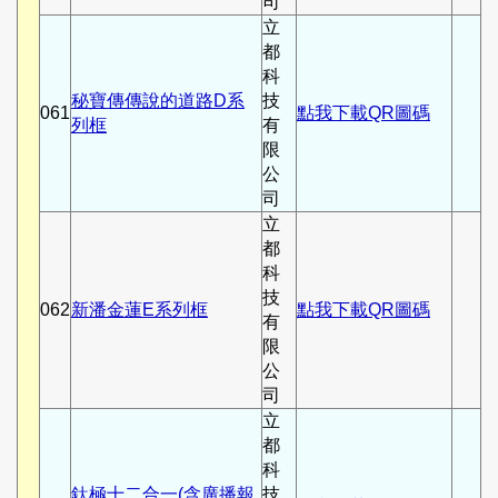
司
立
都
科
秘寶傳傳說的道路D系
技
061
點我下載QR圖碼
列框
有
限
公
司
立
都
科
技
062
新潘金蓮E系列框
點我下載QR圖碼
有
限
公
司
立
都
科
鈦極十二合一(含廣播報
技