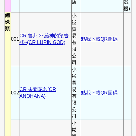
店
戲
機)
鋼
小
珠
崧
類
貿
CR 魯邦 3~給神的預告
易
001
點我下載QR圖碼
狀~(CR LUPIN GOD)
有
限
公
司
小
崧
貿
CR 未聞花名(CR
易
002
點我下載QR圖碼
ANOHANA)
有
限
公
司
小
崧