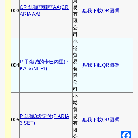
貿
CR 緋彈亞莉亞AA(CR
易
003
點我下載QR圖碼
ARIA AA)
有
限
公
司
小
崧
貿
P 甲鐵城的卡巴內里(P
易
004
點我下載QR圖碼
KABANERI)
有
限
公
司
小
崧
貿
P 緋彈3設定付(P ARIA
易
005
點我下載QR圖碼
3 SET)
有
限
F
公