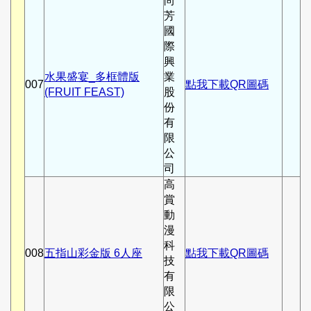
尚
芳
國
際
興
水果盛宴_多框體版
業
007
點我下載QR圖碼
(FRUIT FEAST)
股
份
有
限
公
司
高
賞
動
漫
科
008
五指山彩金版 6人座
點我下載QR圖碼
技
有
限
公