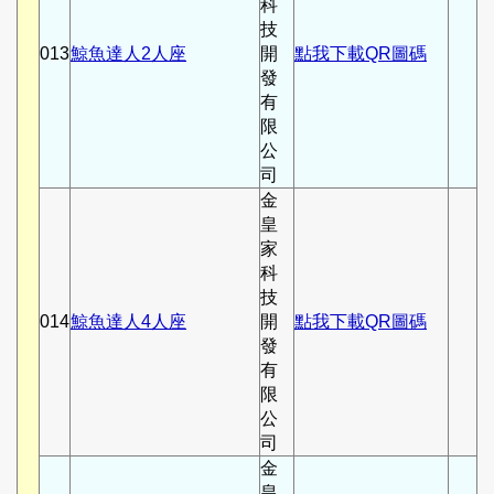
科
技
013
鯨魚達人2人座
開
點我下載QR圖碼
發
有
限
公
司
金
皇
家
科
技
014
鯨魚達人4人座
開
點我下載QR圖碼
發
有
限
公
司
金
皇