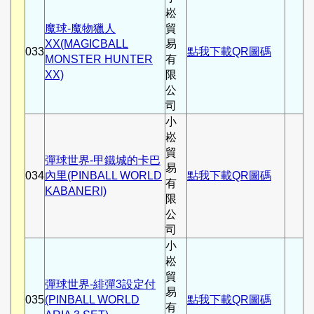
崧
魔球-魔物獵人
貿
XX(MAGICBALL
易
033
點我下載QR圖碼
MONSTER HUNTER
有
XX)
限
公
司
小
崧
貿
彈球世界-甲鐵城的卡巴
易
034
內里(PINBALL WORLD
點我下載QR圖碼
有
KABANERI)
限
公
司
小
崧
貿
彈球世界-緋彈3設定付
易
035
(PINBALL WORLD
點我下載QR圖碼
有