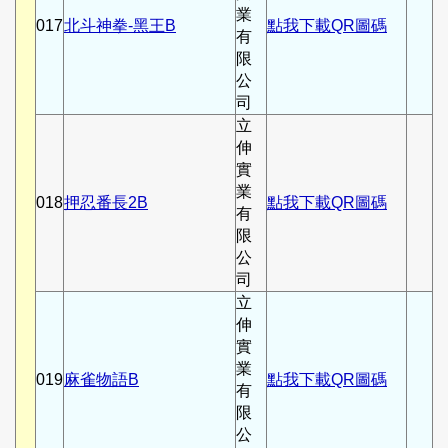
業
017
北斗神拳-黑王B
點我下載QR圖碼
有
限
公
司
立
伸
實
業
018
押忍番長2B
點我下載QR圖碼
有
限
公
司
立
伸
實
業
019
麻雀物語B
點我下載QR圖碼
有
限
公