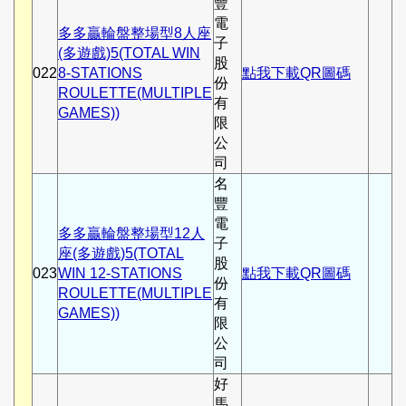
豐
電
多多贏輪盤整場型8人座
子
(多遊戲)5(TOTAL WIN
股
022
8-STATIONS
點我下載QR圖碼
份
ROULETTE(MULTIPLE
有
GAMES))
限
公
司
名
豐
電
多多贏輪盤整場型12人
子
座(多遊戲)5(TOTAL
股
023
WIN 12-STATIONS
點我下載QR圖碼
份
ROULETTE(MULTIPLE
有
GAMES))
限
公
司
好
馬