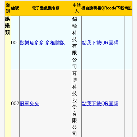
類
申請
編號
電子遊戲機名稱
機台說明書QRcode下載
備註
別
人
娛
錦
樂
輪
類
科
技
001
歡樂魚多多 多框體版
點我下載QR圖碼
有
限
公
司
尊
博
科
技
股
002
冠軍兔兔
點我下載QR圖碼
份
有
限
公
司