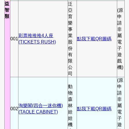
益
泛
智
亞
(原
類
育
申
樂
請
事
非
彩票推推推4人座
業
屬
001
點我下載QR圖碼
(TICKETS RUSH)
股
電
份
子
有
遊
限
戲
公
機)
司
(原
動
申
物
請
森
非
淘樂閣(四合一迷你機)
林
屬
002
點我下載QR圖碼
(TAOLE CABINET)
娃
電
娃
子
機
遊