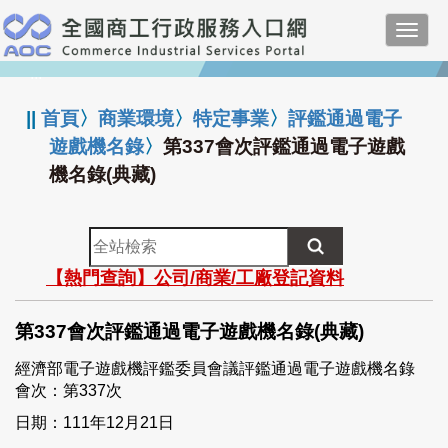
跳
Toggl
到
navig
主
:::
要
內
||
首頁
〉
商業環境
〉
特定事業
〉
評鑑通過電子
容
遊戲機名錄
〉
第337會次評鑑通過電子遊戲
機名錄(典藏)
全
站
【熱門查詢】公司/商業/工廠登記資料
檢
索
第337會次評鑑通過電子遊戲機名錄(典藏)
經濟部電子遊戲機評鑑委員會議評鑑通過電子遊戲機名錄
會次：第337次
日期：111年12月21日