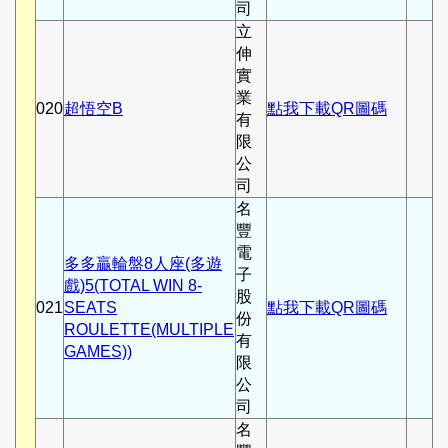
司
立
伸
實
業
020
超悟空B
點我下載QR圖碼
有
限
公
司
名
豐
電
多多贏輪盤8人座(多遊
子
戲)5(TOTAL WIN 8-
股
021
SEATS
點我下載QR圖碼
份
ROULETTE(MULTIPLE
有
GAMES))
限
公
司
名